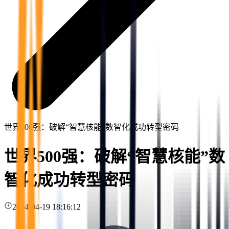
世界500强：破解“智慧核能”数智化成功转型密码
世界500强：破解“智慧核能”数
智化成功转型密码
2024-04-19 18:16:12