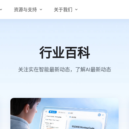
资源与支持
关于我们
实在 RPA 套件
实在学院
关于实在
通信运营商
实在 RPA 设计器
让自动化搭建像点选一样简单
实在社区
媒体报道
行业百科
实在 RPA 机器人
政府及公共服务
帮助中心
行业百科
可靠的机器人终端
关注实在智能最新动态，了解AI最新动态
智能体市场
视频动态
实在 RPA 控制器
强大的智能中枢
更多行业客户
活动中心
加入我们
实在信创 RPA
全面支持国产信创生态
合作伙伴
实在取数宝
客户支持
一键提数整合，洞察更高效