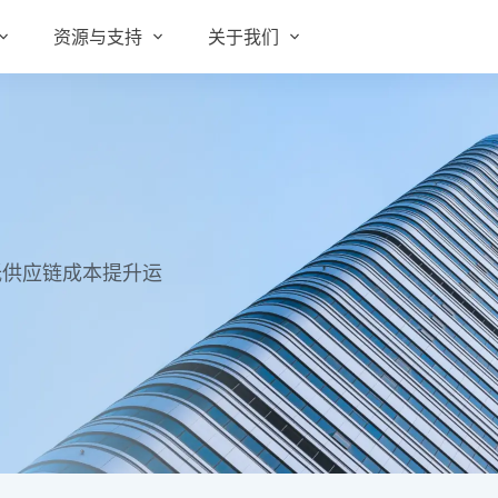
资源与支持
关于我们
实在 RPA 套件
实在学院
关于实在
通信运营商
实在 RPA 设计器
让自动化搭建像点选一样简单
实在社区
媒体报道
实在 RPA 机器人
政府及公共服务
帮助中心
行业百科
可靠的机器人终端
低供应链成本提升运
智能体市场
视频动态
实在 RPA 控制器
强大的智能中枢
更多行业客户
活动中心
加入我们
实在信创 RPA
全面支持国产信创生态
合作伙伴
实在取数宝
客户支持
一键提数整合，洞察更高效