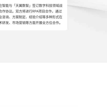
在智能与「天翼数智」签订数字科技领域战
双方基于实在智能领
合作协议。双方将进行RPA项目合作，通过
对中国财务行业的
业咨询、方案制定、经验介绍等多种形式在
发、推广及应用各类
术研发、市场营销等方面开展全方位合作。
千万财务从业人员