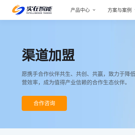
产品中心
方案与案例
实在 AI
金融服务商
客户案例
实在 Agent
人人都会用的智能体
行业解决方案
渠道加盟
Tars 大模型
跨境电商
自研大模型赋能全系产品
愿携手合作伙伴共生、共创、共赢，致力于降
IDP 文档审阅
营效率，成为值得产业信赖的合作生态伙伴。
智能文档审阅平台
医药行业
合作咨询