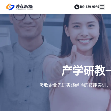
实在 Agent
资源与支持
实在 RPA 套件
客户案例
人人都会用的智能体
400-139-9089
实在学院
实在 RPA 设计器
金融服务商
关于我们
行业解决方案
实在社区
Tars 大模型
让自动化搭建像点选一样简单
帮助中心
自研大模型赋能全系产品
关于实在
通信运营商
智能体市场
金融
媒体报道
实在 RPA 机器人
活动中心
IDP 文档审阅
资质审核 | 数据查询 | 保险理赔 | 薪金报表
行业百科
合作伙伴
零售电商
可靠的机器人终端
智能文档审阅平台
视频动态
客户支持
运营商
加入我们
实在 RPA 控制器
跨境电商
客服坐席 | 自动跟单 | 系统运维 | 智能审核
强大的智能中枢
政府及公共服务
零售电商
实在信创 RPA
店铺运营 | 私域运营 | 数据运营 | 仓储管理
全面支持国产信创生态
能源及制造业
政府
实在取数宝
医药行业
产学研教
统计税务 | 行政审批 | 基层减负 | 优化营商
一键提数整合，洞察更高效
更多行业客户
烟草
资质审核 | 合同审核 | 一项一卷 | 智慧人力
吸收企业先进实践经验的技能实训，
制造业
订单生成 | 库存管控 | 物流监控 | 风险监测
司法
智能辅办 | 要素提取 | 自动立案 | 流程智动