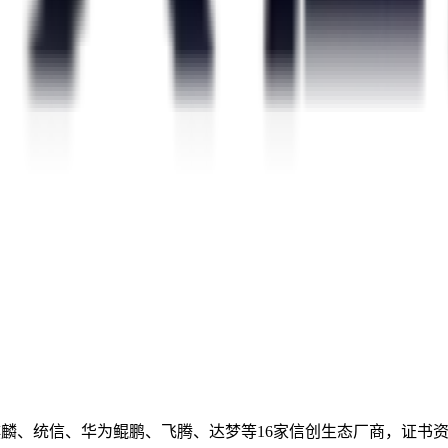
麒麟、统信、华为鲲鹏、飞腾、达梦等16家信创生态厂商，证书资