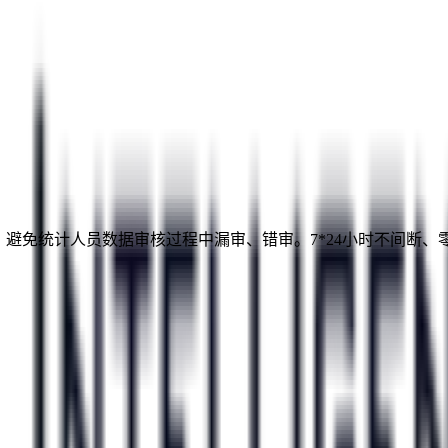
统计，避免统计人员数据审核过程中漏审、错审。7*24小时不间