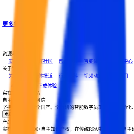
更多行业客户
资源与支持
实在学院
实在社区
帮助中心
智能体市场
活动中心
关于我们
关于实在
媒体报道
行业百科
视频动态
加入我们
400-139-9089
下载体验
实在智能信创RPA
自主可控，安全可信
坚持信创，打造全国产、全自研的智能数字员工，提供自动化
免费试用
产品优势
实在智能拥有200+自主知识产权，在传统RPA中融入多项自主研发的AI