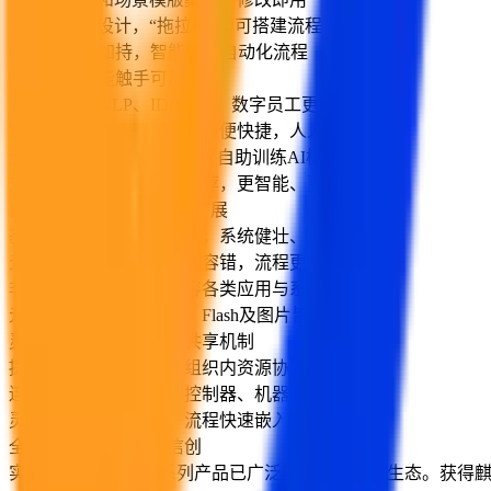
可视化流程设计，“拖拉拽”即可搭建流程
强大AI能力加持，智能生成自动化流程
AI组件让智能触手可及
领先OCR、NLP、IDP能力，数字员工更智能
智能业务组件即开即用，方便快捷，人人可用
无缝调用云脑AI能力，DIY自助训练AI模型
支持智能辅助、检索和推荐，更智能、更懂你
自研引擎，稳定 流畅 易扩展
基础能力与业务应用结合，系统健壮、更稳定
元素融合拾取，组件智能容错，流程更流畅
非侵入式开发，集成兼容各类应用与系统平台
元素轻松获取，云桌面、Flash及图片皆可支持
灵活的触发方式和连通共享机制
提升效率：企业市场，组织内资源协同共享
连接通畅：应用市场、控制器、机器人一键推送
灵活便捷：灵活触发，流程快速嵌入业务场景
全系列产品全面适配信创
实在智能信创IPA全系列产品已广泛适配信创主流生态。获得