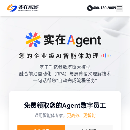
实在 Agent
资源与支持
实在 RPA 套件
客户案例
人人都会用的智能体
400-139-9089
实在学院
实在 RPA 设计器
金融服务商
关于我们
行业解决方案
实在社区
Tars 大模型
让自动化搭建像点选一样简单
帮助中心
自研大模型赋能全系产品
关于实在
通信运营商
智能体市场
金融
媒体报道
实在 RPA 机器人
活动中心
IDP 文档审阅
资质审核 | 数据查询 | 保险理赔 | 薪金报表
行业百科
合作伙伴
零售电商
可靠的机器人终端
智能文档审阅平台
视频动态
客户支持
运营商
加入我们
实在 RPA 控制器
跨境电商
客服坐席 | 自动跟单 | 系统运维 | 智能审核
强大的智能中枢
政府及公共服务
零售电商
实在信创 RPA
店铺运营 | 私域运营 | 数据运营 | 仓储管理
全面支持国产信创生态
能源及制造业
基于千亿参数塔斯大模型
政府
融合前沿自动化（RPA）与屏幕语义理解技术
实在取数宝
医药行业
统计税务 | 行政审批 | 基层减负 | 优化营商
一句话帮您“自动完成流程任务”
一键提数整合，洞察更高效
更多行业客户
烟草
资质审核 | 合同审核 | 一项一卷 | 智慧人力
制造业
免费领取您的Agent数字员工
订单生成 | 库存管控 | 物流监控 | 风险监测
通用智能体专家，
更高效、更智能
司法
智能辅办 | 要素提取 | 自动立案 | 流程智动