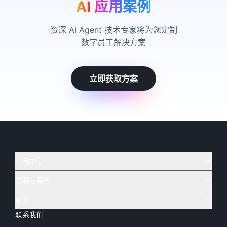
AI 应用案例
资深 AI Agent 技术专家将为您定制
数字员工解决方案
立即获取方案
产品中心
方案与案例
实在 AI
🔥
实在 RPA 套件
实在 Agent
更多
实在 RPA 设计器
金融
烟草
联系我们
下载体验
客户支持
Tars 大模型
实在 RPA 信创版
通讯
司法