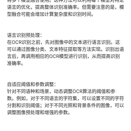
将多个模型融合使用。这种方法可以利用每个模型对特定
人才数字化
语言的优化，提高整体识别准确率。但需要注意的是，模
人才培养 | 智能教具 | 智能实训 | 课程共创
型融合可能会增加计算复杂度和识别时间。
财务
智能票据 | 自动报税 | 自动存单 | 智能审计
语言识别预处理：
在OCR识别之前，先对图像中的文本进行语言识别。这
可以通过图像分类、文本特征提取等方法实现。识别出语
言后，再调用相应的OCR模型进行识别，从而提高识别
准确率。
自适应阈值和参数调整：
针对不同语种和场景，动态调整OCR算法的阈值和参
数。例如，对于不同语言的字符集，可以设置不同的字符
分割和识别阈值；对于不同光照和背景条件的图像，可以
调整图像预处理和增强的参数。