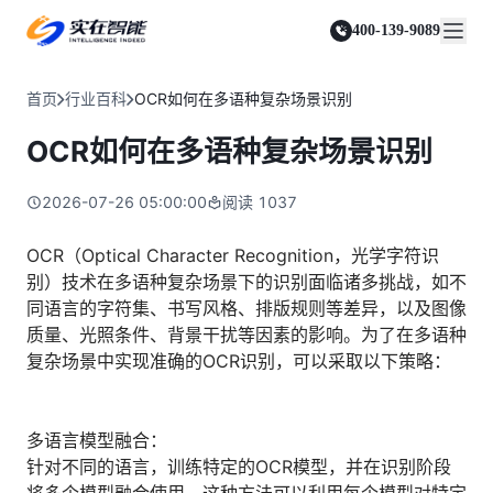
实在 Agent
资源与支持
实在 RPA 套件
客户案例
人人都会用的智能体
400-139-9089
实在学院
实在 RPA 设计器
金融服务商
关于我们
行业解决方案
实在社区
Tars 大模型
让自动化搭建像点选一样简单
帮助中心
自研大模型赋能全系产品
关于实在
通信运营商
智能体市场
首页
行业百科
OCR如何在多语种复杂场景识别
金融
媒体报道
实在 RPA 机器人
活动中心
IDP 文档审阅
资质审核 | 数据查询 | 保险理赔 | 薪金报表
行业百科
合作伙伴
零售电商
可靠的机器人终端
OCR如何在多语种复杂场景识别
智能文档审阅平台
视频动态
客户支持
运营商
加入我们
实在 RPA 控制器
跨境电商
客服坐席 | 自动跟单 | 系统运维 | 智能审核
强大的智能中枢
2026-07-26 05:00:00
阅读
1037
政府及公共服务
零售电商
实在信创 RPA
店铺运营 | 私域运营 | 数据运营 | 仓储管理
全面支持国产信创生态
能源及制造业
OCR（Optical Character Recognition，光学字符识
政府
别）技术在多语种复杂场景下的识别面临诸多挑战，如不
实在取数宝
医药行业
统计税务 | 行政审批 | 基层减负 | 优化营商
同语言的字符集、书写风格、排版规则等差异，以及图像
一键提数整合，洞察更高效
更多行业客户
质量、光照条件、背景干扰等因素的影响。为了在多语种
烟草
资质审核 | 合同审核 | 一项一卷 | 智慧人力
复杂场景中实现准确的OCR识别，可以采取以下策略：
制造业
订单生成 | 库存管控 | 物流监控 | 风险监测
多语言模型融合：
司法
针对不同的语言，训练特定的OCR模型，并在识别阶段
智能辅办 | 要素提取 | 自动立案 | 流程智动