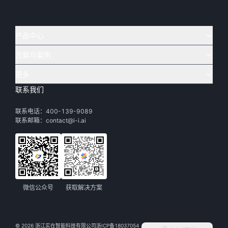
产品中心
方案与案例
实在 AI
🔥
实在 RPA 套件
实在 Agent
更多
实在 RPA 设计器
金融
烟草
联系我们
下载体验
客户支持
Tars 大模型
实在 RPA 信创版
通讯
司法
联系电话：400-139-9089
实在学院
渠道加盟
IDP 文档审阅
实在 RPA 机器人
电商
教育
联系邮箱：contact@i-i.ai
实在社区
关于实在
实在 RPA 控制器
政府
财务
帮助中心
加入我们
实在取数宝
制造
智能体市场
微信公众号
获取解决方案
活动中心
©
2026
浙江实在智能科技有限公司
浙ICP备18037054