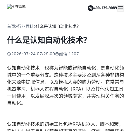
实在 Agent
资源与支持
实在 RPA 套件
客户案例
人人都会用的智能体
400-139-9089
实在学院
实在 RPA 设计器
金融服务商
关于我们
行业解决方案
实在社区
Tars 大模型
让自动化搭建像点选一样简单
帮助中心
自研大模型赋能全系产品
关于实在
通信运营商
智能体市场
首页
行业百科
什么是认知自动化技术？
金融
媒体报道
实在 RPA 机器人
活动中心
IDP 文档审阅
资质审核 | 数据查询 | 保险理赔 | 薪金报表
行业百科
合作伙伴
零售电商
可靠的机器人终端
什么是认知自动化技术？
智能文档审阅平台
视频动态
客户支持
运营商
加入我们
实在 RPA 控制器
跨境电商
客服坐席 | 自动跟单 | 系统运维 | 智能审核
强大的智能中枢
2026-07-24 07:29:00
阅读
1207
政府及公共服务
零售电商
实在信创 RPA
店铺运营 | 私域运营 | 数据运营 | 仓储管理
全面支持国产信创生态
能源及制造业
认知自动化技术，也称为智能或智能自动化，是自动化领
政府
域中的一个重要分支。这种技术主要涉及到从各种非结构
实在取数宝
医药行业
统计税务 | 行政审批 | 基层减负 | 优化营商
化来源中提取信息，以及模拟人类的脑力劳动。它常常与
一键提数整合，洞察更高效
更多行业客户
机器学习、机器人过程自动化（RPA）以及其他认知工具
烟草
资质审核 | 合同审核 | 一项一卷 | 智慧人力
一同使用，以发展深层次的领域专家，并实现相关任务的
自动化。
制造业
订单生成 | 库存管控 | 物流监控 | 风险监测
司法
认知自动化技术的初始工具包括RPA机器人、脚本和宏，
智能辅办 | 要素提取 | 自动立案 | 流程智动