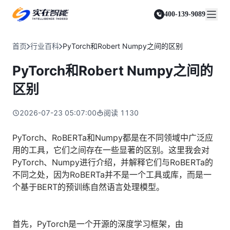
实在 Agent
资源与支持
实在 RPA 套件
客户案例
人人都会用的智能体
400-139-9089
实在学院
实在 RPA 设计器
金融服务商
关于我们
行业解决方案
实在社区
Tars 大模型
让自动化搭建像点选一样简单
帮助中心
自研大模型赋能全系产品
关于实在
通信运营商
智能体市场
首页
行业百科
PyTorch和Robert Numpy之间的区别
金融
媒体报道
实在 RPA 机器人
活动中心
IDP 文档审阅
资质审核 | 数据查询 | 保险理赔 | 薪金报表
行业百科
合作伙伴
零售电商
可靠的机器人终端
PyTorch和Robert Numpy之间的
智能文档审阅平台
视频动态
客户支持
运营商
加入我们
实在 RPA 控制器
跨境电商
客服坐席 | 自动跟单 | 系统运维 | 智能审核
区别
强大的智能中枢
政府及公共服务
零售电商
实在信创 RPA
店铺运营 | 私域运营 | 数据运营 | 仓储管理
2026-07-23 05:07:00
阅读
1130
全面支持国产信创生态
能源及制造业
政府
实在取数宝
医药行业
PyTorch、RoBERTa和Numpy都是在不同领域中广泛应
统计税务 | 行政审批 | 基层减负 | 优化营商
一键提数整合，洞察更高效
用的工具，它们之间存在一些显著的区别。这里我会对
更多行业客户
烟草
PyTorch、Numpy进行介绍，并解释它们与RoBERTa的
资质审核 | 合同审核 | 一项一卷 | 智慧人力
不同之处，因为RoBERTa并不是一个工具或库，而是一
制造业
个基于BERT的预训练自然语言处理模型。
订单生成 | 库存管控 | 物流监控 | 风险监测
司法
智能辅办 | 要素提取 | 自动立案 | 流程智动
首先，PyTorch是一个开源的深度学习框架，由