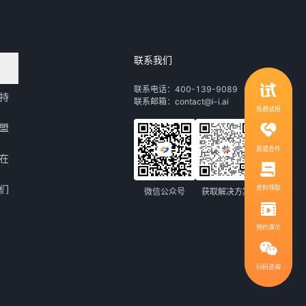
联系我们
领取行业自动化解决方案
联系电话：400-139-9089
持
联系邮箱：contact@i-i.ai
1V1服务，社群答疑
免费试用
盟
渠道合作
在
们
资料领取
微信公众号
获取解决方案
预约演示
扫码咨询
扫码咨询，免费领取解决方案
400-139-9089
热线电话：