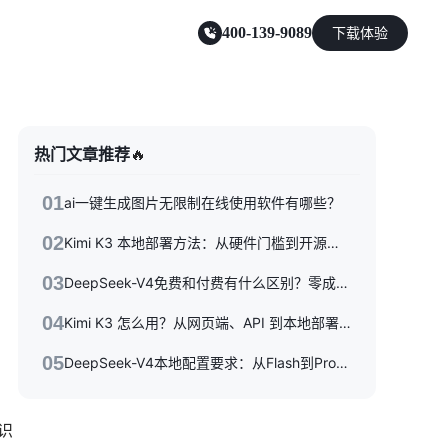
400-139-9089
下载体验
零售电商
热门文章推荐
🔥
能源及制造业
01
ai一键生成图片无限制在线使用软件有哪些？
02
Kimi K3 本地部署方法：从硬件门槛到开源权重落地的完整指南
03
DeepSeek-V4免费和付费有什么区别？零成本体验到API按量付费，三种使用方式一次性讲清楚
：
04
Kimi K3 怎么用？从网页端、API 到本地部署的完整指南
05
DeepSeek-V4本地配置要求：从Flash到Pro硬件选型指南
识