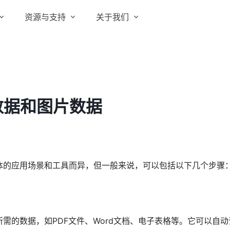
资源与支持
关于我们
实在 RPA 套件
实在学院
关于实在
通信运营商
实在 RPA 设计器
让自动化搭建像点选一样简单
实在社区
媒体报道
实在 RPA 机器人
数据和图片数据
政府及公共服务
帮助中心
行业百科
可靠的机器人终端
智能体市场
视频动态
实在 RPA 控制器
强大的智能中枢
更多行业客户
活动中心
加入我们
实在信创 RPA
体的应用场景和工具而异，但一般来说，可以包括以下几个步骤
全面支持国产信创生态
合作伙伴
实在取数宝
客户支持
一键提数整合，洞察更高效
需的数据，如PDF文件、Word文档、电子表格等。它可以自动