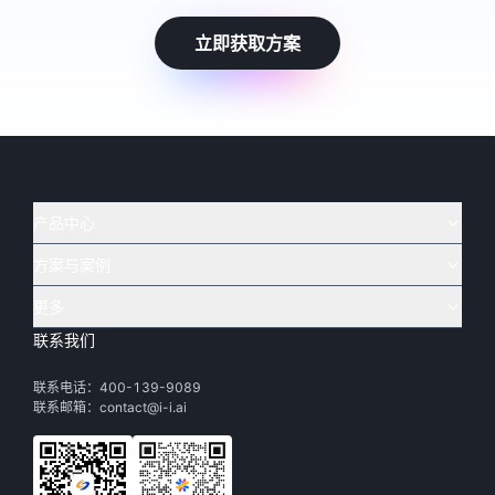
立即获取方案
产品中心
方案与案例
实在 AI
🔥
实在 RPA 套件
实在 Agent
更多
实在 RPA 设计器
金融
烟草
联系我们
下载体验
客户支持
Tars 大模型
实在 RPA 信创版
通讯
司法
联系电话：400-139-9089
实在学院
渠道加盟
IDP 文档审阅
实在 RPA 机器人
电商
教育
联系邮箱：contact@i-i.ai
实在社区
关于实在
实在 RPA 控制器
政府
财务