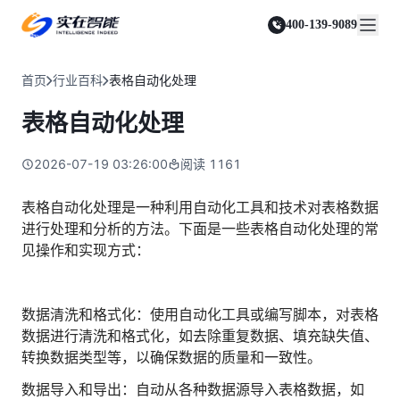
实在 Agent
资源与支持
实在 RPA 套件
客户案例
人人都会用的智能体
400-139-9089
实在学院
实在 RPA 设计器
金融服务商
关于我们
行业解决方案
实在社区
Tars 大模型
让自动化搭建像点选一样简单
帮助中心
自研大模型赋能全系产品
关于实在
通信运营商
智能体市场
首页
行业百科
表格自动化处理
金融
媒体报道
实在 RPA 机器人
活动中心
IDP 文档审阅
资质审核 | 数据查询 | 保险理赔 | 薪金报表
行业百科
合作伙伴
零售电商
可靠的机器人终端
表格自动化处理
智能文档审阅平台
视频动态
客户支持
运营商
加入我们
实在 RPA 控制器
跨境电商
客服坐席 | 自动跟单 | 系统运维 | 智能审核
强大的智能中枢
2026-07-19 03:26:00
阅读
1161
政府及公共服务
零售电商
实在信创 RPA
店铺运营 | 私域运营 | 数据运营 | 仓储管理
全面支持国产信创生态
能源及制造业
表格自动化处理是一种利用自动化工具和技术对表格数据
政府
进行处理和分析的方法。下面是一些表格自动化处理的常
实在取数宝
医药行业
统计税务 | 行政审批 | 基层减负 | 优化营商
见操作和实现方式：
一键提数整合，洞察更高效
更多行业客户
烟草
资质审核 | 合同审核 | 一项一卷 | 智慧人力
数据清洗和格式化：使用自动化工具或编写脚本，对表格
制造业
数据进行清洗和格式化，如去除重复数据、填充缺失值、
订单生成 | 库存管控 | 物流监控 | 风险监测
转换数据类型等，以确保数据的质量和一致性。
司法
智能辅办 | 要素提取 | 自动立案 | 流程智动
数据导入和导出：自动从各种数据源导入表格数据，如