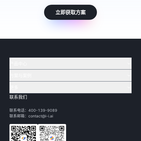
立即获取方案
产品中心
方案与案例
实在 AI
🔥
实在 RPA 套件
实在 Agent
更多
实在 RPA 设计器
金融
烟草
联系我们
下载体验
客户支持
Tars 大模型
实在 RPA 信创版
通讯
司法
联系电话：400-139-9089
实在学院
渠道加盟
IDP 文档审阅
实在 RPA 机器人
电商
教育
联系邮箱：contact@i-i.ai
实在社区
关于实在
实在 RPA 控制器
政府
财务