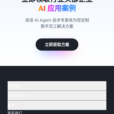
AI 应用案例
资深 AI Agent 技术专家将为您定制
数字员工解决方案
立即获取方案
产品中心
方案与案例
实在 AI
🔥
实在 RPA 套件
实在 Agent
更多
实在 RPA 设计器
金融
烟草
联系我们