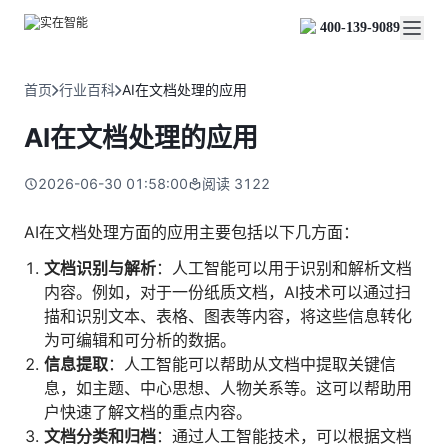
实在 Agent
资源与支持
实在 RPA 套件
客户案例
人人都会用的智能体
400-139-9089
实在学院
实在 RPA 设计器
金融服务商
关于我们
行业解决方案
实在社区
Tars 大模型
让自动化搭建像点选一样简单
帮助中心
自研大模型赋能全系产品
关于实在
通信运营商
智能体市场
首页
行业百科
AI在文档处理的应用
金融
媒体报道
实在 RPA 机器人
活动中心
IDP 文档审阅
资质审核 | 数据查询 | 保险理赔 | 薪金报表
行业百科
合作伙伴
零售电商
可靠的机器人终端
AI在文档处理的应用
智能文档审阅平台
视频动态
客户支持
运营商
加入我们
实在 RPA 控制器
跨境电商
客服坐席 | 自动跟单 | 系统运维 | 智能审核
强大的智能中枢
2026-06-30 01:58:00
阅读
3122
政府及公共服务
零售电商
实在信创 RPA
店铺运营 | 私域运营 | 数据运营 | 仓储管理
全面支持国产信创生态
能源及制造业
AI在文档处理方面的应用主要包括以下几方面：
政府
实在取数宝
医药行业
文档识别与解析
：人工智能可以用于识别和解析文档
统计税务 | 行政审批 | 基层减负 | 优化营商
一键提数整合，洞察更高效
内容。例如，对于一份纸质文档，AI技术可以通过扫
更多行业客户
烟草
描和识别文本、表格、图表等内容，将这些信息转化
资质审核 | 合同审核 | 一项一卷 | 智慧人力
为可编辑和可分析的数据。
制造业
信息提取
：人工智能可以帮助从文档中提取关键信
订单生成 | 库存管控 | 物流监控 | 风险监测
息，如主题、中心思想、人物关系等。这可以帮助用
户快速了解文档的重点内容。
司法
智能辅办 | 要素提取 | 自动立案 | 流程智动
文档分类和归档
：通过人工智能技术，可以根据文档