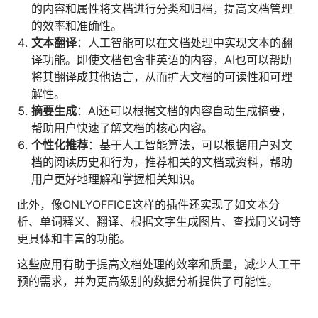
的内容和属性将文档进行分类和归档，提高文档管理
人才数字化
的效率和准确性。
人才培养 | 智能教具 | 智能实训 | 课程共创
文本翻译
：人工智能可以在文档处理中实现文本的翻
财务
译功能。即使文档包含非英语的内容，AI也可以帮助
智能票据 | 自动报税 | 自动存单 | 智能审计
将其翻译成其他语言，从而扩大文档的可读性和可理
解性。
摘要生成
：AI还可以根据文档的内容自动生成摘要，
帮助用户快速了解文档的核心内容。
个性化推荐
：基于人工智能算法，可以根据用户对文
档的阅读历史和行为，推荐相关的文档或资料，帮助
用户更好地理解和掌握相关知识。
此外，像ONLYOFFICE这样的插件还实现了如文本分
析、单词释义、翻译、根据文字生成图片、查找同义词等
更具体和丰富的功能。
这些应用有助于提高文档处理的效率和质量，减少人工干
预的需求，并为更高级别的数据分析提供了可能性。