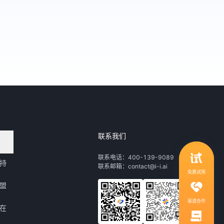
联系我们
领取行业自动化解决方案
联系电话：400-139-9089
持
联系邮箱：contact@i-i.ai
1V1服务，社群答疑
免费试用
盟
渠道合作
在