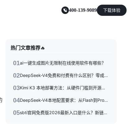
400-139-9089
下载体验
零售电商
热门文章推荐
🔥
能源及制造业
01
ai一键生成图片无限制在线使用软件有哪些？
02
DeepSeek-V4免费和付费有什么区别？零成本体验到API按量付费，三种使用方式一次性讲清楚
03
Kimi K3 本地部署方法：从硬件门槛到开源权重落地的完整指南
的
04
DeepSeek-V4本地配置要求：从Flash到Pro硬件选型指南
05
sbti官网免费版2026最新入口是什么？新链接/备用站与避坑指南全收录