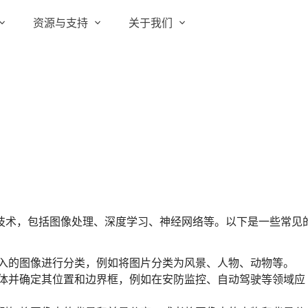
资源与支持
关于我们
实在 RPA 套件
实在学院
关于实在
通信运营商
实在 RPA 设计器
让自动化搭建像点选一样简单
实在社区
媒体报道
实在 RPA 机器人
政府及公共服务
帮助中心
行业百科
可靠的机器人终端
智能体市场
视频动态
实在 RPA 控制器
强大的智能中枢
更多行业客户
活动中心
加入我们
实在信创 RPA
技术，包括图像处理、深度学习、神经网络等。以下是一些常见
全面支持国产信创生态
合作伙伴
实在取数宝
入的图像进行分类，例如将图片分类为风景、人物、动物等。
客户支持
一键提数整合，洞察更高效
体并确定其位置和边界框，例如在安防监控、自动驾驶等领域应