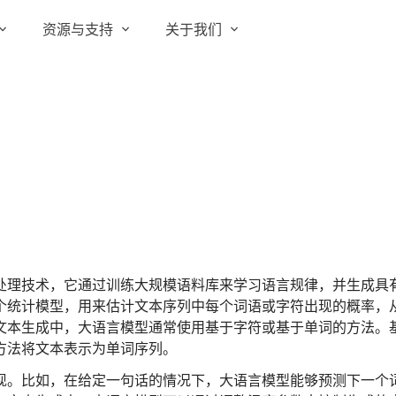
资源与支持
关于我们
实在 RPA 套件
实在学院
关于实在
通信运营商
实在 RPA 设计器
让自动化搭建像点选一样简单
实在社区
媒体报道
实在 RPA 机器人
政府及公共服务
帮助中心
行业百科
可靠的机器人终端
智能体市场
视频动态
实在 RPA 控制器
强大的智能中枢
更多行业客户
活动中心
加入我们
实在信创 RPA
处理技术，它通过训练大规模语料库来学习语言规律，并生成具
全面支持国产信创生态
个统计模型，用来估计文本序列中每个词语或字符出现的概率，
合作伙伴
文本生成中，大语言模型通常使用基于字符或基于单词的方法。
实在取数宝
方法将文本表示为单词序列。
客户支持
一键提数整合，洞察更高效
现。比如，在给定一句话的情况下，大语言模型能够预测下一个