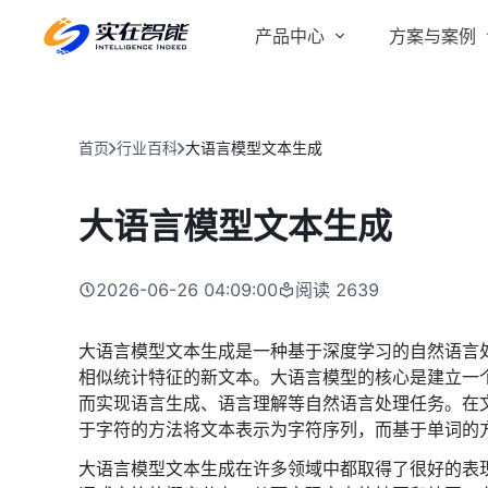
产品中心
方案与案例
实在 AI
金融服务商
客户案例
实在 Agent
首页
行业百科
大语言模型文本生成
人人都会用的智能体
行业解决方案
Tars 大模型
大语言模型文本生成
跨境电商
自研大模型赋能全系产品
IDP 文档审阅
2026-06-26 04:09:00
阅读
2639
智能文档审阅平台
医药行业
大语言模型文本生成是一种基于深度学习的自然语言
相似统计特征的新文本。大语言模型的核心是建立一
而实现语言生成、语言理解等自然语言处理任务。在
于字符的方法将文本表示为字符序列，而基于单词的
大语言模型文本生成在许多领域中都取得了很好的表