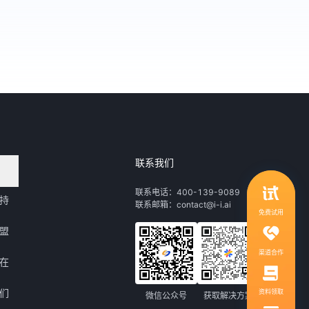
联系我们
领取行业自动化解决方案
联系电话：400-139-9089
持
联系邮箱：contact@i-i.ai
1V1服务，社群答疑
免费试用
盟
渠道合作
在
们
资料领取
微信公众号
获取解决方案