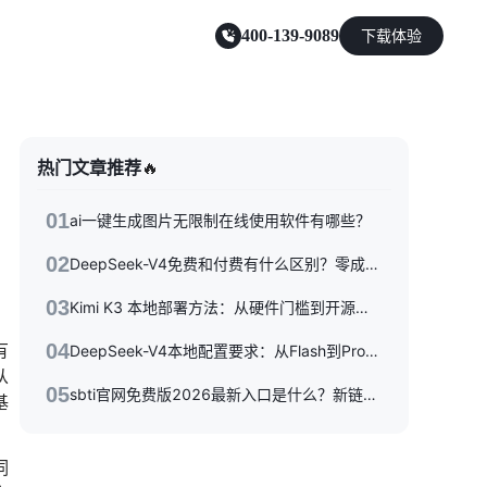
400-139-9089
下载体验
零售电商
热门文章推荐
🔥
能源及制造业
01
ai一键生成图片无限制在线使用软件有哪些？
02
DeepSeek-V4免费和付费有什么区别？零成本体验到API按量付费，三种使用方式一次性讲清楚
03
Kimi K3 本地部署方法：从硬件门槛到开源权重落地的完整指南
有
04
DeepSeek-V4本地配置要求：从Flash到Pro硬件选型指南
从
05
sbti官网免费版2026最新入口是什么？新链接/备用站与避坑指南全收录
基
词