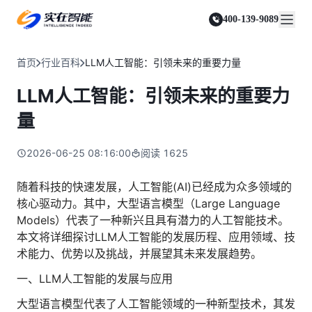
实在 Agent
资源与支持
实在 RPA 套件
客户案例
人人都会用的智能体
400-139-9089
实在学院
实在 RPA 设计器
金融服务商
关于我们
行业解决方案
实在社区
Tars 大模型
让自动化搭建像点选一样简单
帮助中心
自研大模型赋能全系产品
关于实在
通信运营商
智能体市场
首页
行业百科
LLM人工智能：引领未来的重要力量
金融
媒体报道
实在 RPA 机器人
活动中心
IDP 文档审阅
资质审核 | 数据查询 | 保险理赔 | 薪金报表
行业百科
合作伙伴
零售电商
可靠的机器人终端
LLM人工智能：引领未来的重要力
智能文档审阅平台
视频动态
客户支持
运营商
加入我们
实在 RPA 控制器
跨境电商
客服坐席 | 自动跟单 | 系统运维 | 智能审核
量
强大的智能中枢
政府及公共服务
零售电商
实在信创 RPA
店铺运营 | 私域运营 | 数据运营 | 仓储管理
2026-06-25 08:16:00
阅读
1625
全面支持国产信创生态
能源及制造业
政府
实在取数宝
医药行业
随着科技的快速发展，人工智能(AI)已经成为众多领域的
统计税务 | 行政审批 | 基层减负 | 优化营商
一键提数整合，洞察更高效
核心驱动力。其中，大型语言模型（Large Language
更多行业客户
烟草
Models）代表了一种新兴且具有潜力的人工智能技术。
资质审核 | 合同审核 | 一项一卷 | 智慧人力
本文将详细探讨LLM人工智能的发展历程、应用领域、技
制造业
术能力、优势以及挑战，并展望其未来发展趋势。
订单生成 | 库存管控 | 物流监控 | 风险监测
一、LLM人工智能的发展与应用
司法
智能辅办 | 要素提取 | 自动立案 | 流程智动
大型语言模型代表了人工智能领域的一种新型技术，其发