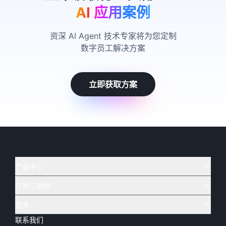
AI 应用案例
资深 AI Agent 技术专家将为您定制
数字员工解决方案
立即获取方案
产品中心
方案与案例
实在 AI
🔥
实在 RPA 套件
实在 Agent
更多
实在 RPA 设计器
金融
烟草
联系我们
下载体验
客户支持