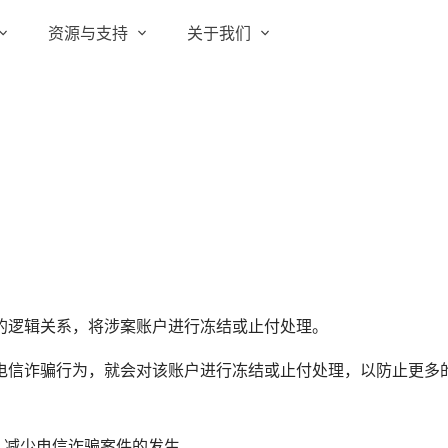
资源与支持
关于我们
实在 RPA 套件
实在学院
关于实在
通信运营商
实在 RPA 设计器
让自动化搭建像点选一样简单
实在社区
媒体报道
实在 RPA 机器人
政府及公共服务
帮助中心
行业百科
可靠的机器人终端
智能体市场
视频动态
实在 RPA 控制器
强大的智能中枢
更多行业客户
活动中心
加入我们
实在信创 RPA
的逻辑关系，将涉案账户进行冻结或止付处理。
全面支持国产信创生态
合作伙伴
电信诈骗行为，就会对该账户进行冻结或止付处理，以防止更多
实在取数宝
客户支持
一键提数整合，洞察更高效
，减少电信诈骗案件的发生。