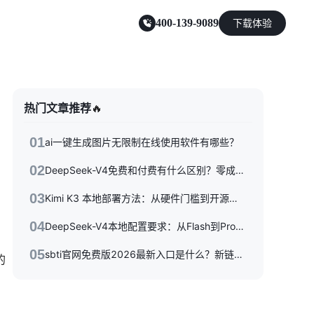
400-139-9089
下载体验
零售电商
热门文章推荐
🔥
能源及制造业
01
ai一键生成图片无限制在线使用软件有哪些？
02
DeepSeek-V4免费和付费有什么区别？零成本体验到API按量付费，三种使用方式一次性讲清楚
03
Kimi K3 本地部署方法：从硬件门槛到开源权重落地的完整指南
04
DeepSeek-V4本地配置要求：从Flash到Pro硬件选型指南
05
sbti官网免费版2026最新入口是什么？新链接/备用站与避坑指南全收录
的