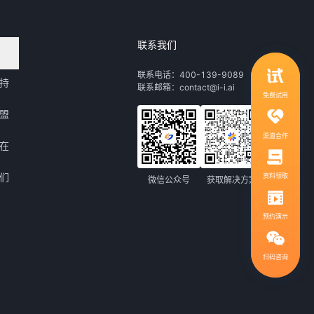
联系我们
领取行业自动化解决方案
联系电话：400-139-9089
持
联系邮箱：contact@i-i.ai
1V1服务，社群答疑
免费试用
盟
渠道合作
在
们
资料领取
微信公众号
获取解决方案
预约演示
扫码咨询
扫码咨询，免费领取解决方案
400-139-9089
热线电话：