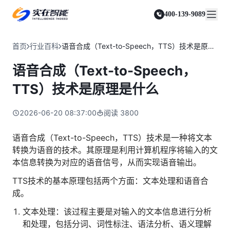
实在 Agent
资源与支持
实在 RPA 套件
客户案例
人人都会用的智能体
400-139-9089
实在学院
实在 RPA 设计器
金融服务商
关于我们
行业解决方案
实在社区
Tars 大模型
让自动化搭建像点选一样简单
帮助中心
自研大模型赋能全系产品
关于实在
通信运营商
智能体市场
首页
行业百科
语音合成（Text-to-Speech，TTS）技术是原理是什么
金融
媒体报道
实在 RPA 机器人
活动中心
IDP 文档审阅
资质审核 | 数据查询 | 保险理赔 | 薪金报表
行业百科
合作伙伴
零售电商
可靠的机器人终端
语音合成（Text-to-Speech，
智能文档审阅平台
视频动态
客户支持
运营商
加入我们
实在 RPA 控制器
跨境电商
客服坐席 | 自动跟单 | 系统运维 | 智能审核
TTS）技术是原理是什么
强大的智能中枢
政府及公共服务
零售电商
实在信创 RPA
店铺运营 | 私域运营 | 数据运营 | 仓储管理
2026-06-20 08:37:00
阅读
3800
全面支持国产信创生态
能源及制造业
政府
实在取数宝
医药行业
语音合成（Text-to-Speech，TTS）技术是一种将文本
统计税务 | 行政审批 | 基层减负 | 优化营商
一键提数整合，洞察更高效
转换为语音的技术。其原理是利用计算机程序将输入的文
更多行业客户
烟草
本信息转换为对应的语音信号，从而实现语音输出。
资质审核 | 合同审核 | 一项一卷 | 智慧人力
TTS技术的基本原理包括两个方面：文本处理和语音合
制造业
成。
订单生成 | 库存管控 | 物流监控 | 风险监测
文本处理：该过程主要是对输入的文本信息进行分析
司法
智能辅办 | 要素提取 | 自动立案 | 流程智动
和处理，包括分词、词性标注、语法分析、语义理解