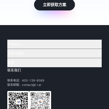
立即获取方案
产品中心
方案与案例
实在 AI
🔥
实在 RPA 套件
实在 Agent
更多
实在 RPA 设计器
金融
烟草
联系我们
下载体验
客户支持
Tars 大模型
实在 RPA 信创版
通讯
司法
联系电话：400-139-9089
实在学院
渠道加盟
IDP 文档审阅
实在 RPA 机器人
电商
教育
联系邮箱：contact@i-i.ai
实在社区
关于实在
实在 RPA 控制器
政府
财务
帮助中心
加入我们
实在取数宝
制造