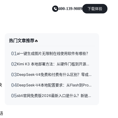
400-139-9089
下载体验
零售电商
热门文章推荐
🔥
能源及制造业
01
ai一键生成图片无限制在线使用软件有哪些？
02
Kimi K3 本地部署方法：从硬件门槛到开源权重落地的完整指南
03
DeepSeek-V4免费和付费有什么区别？零成本体验到API按量付费，三种使用方式一次性讲清楚
快
04
DeepSeek-V4本地配置要求：从Flash到Pro硬件选型指南
05
sbti官网免费版2026最新入口是什么？新链接/备用站与避坑指南全收录
语