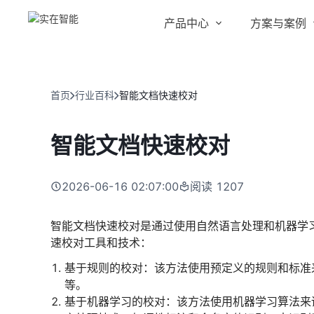
产品中心
方案与案例
实在 AI
金融服务商
客户案例
实在 Agent
首页
行业百科
智能文档快速校对
人人都会用的智能体
行业解决方案
Tars 大模型
智能文档快速校对
跨境电商
自研大模型赋能全系产品
IDP 文档审阅
2026-06-16 02:07:00
阅读
1207
智能文档审阅平台
医药行业
智能文档快速校对是通过使用自然语言处理和机器学
速校对工具和技术：
基于规则的校对：该方法使用预定义的规则和标准
等。
基于机器学习的校对：该方法使用机器学习算法来