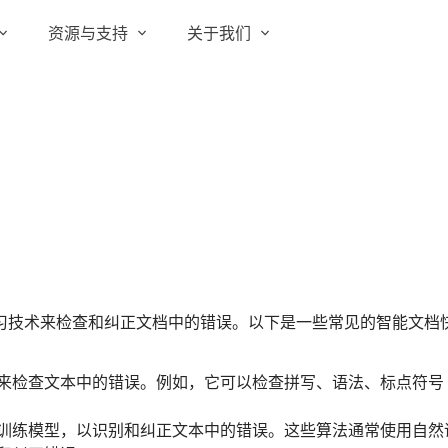
资源与支持
关于我们
实在 RPA 套件
实在学院
关于实在
通信运营商
实在 RPA 设计器
让自动化搭建像点选一样简单
实在社区
媒体报道
实在 RPA 机器人
政府及公共服务
帮助中心
行业百科
可靠的机器人终端
智能体市场
视频动态
实在 RPA 控制器
强大的智能中枢
更多行业客户
活动中心
加入我们
实在信创 RPA
习技术来检查和纠正文档中的错误。以下是一些常见的智能文档
全面支持国产信创生态
合作伙伴
实在取数宝
来检查文本中的错误。例如，它可以检查拼写、语法、标点符号
客户支持
一键提数整合，洞察更高效
训练模型，以识别和纠正文本中的错误。这些算法通常使用自然