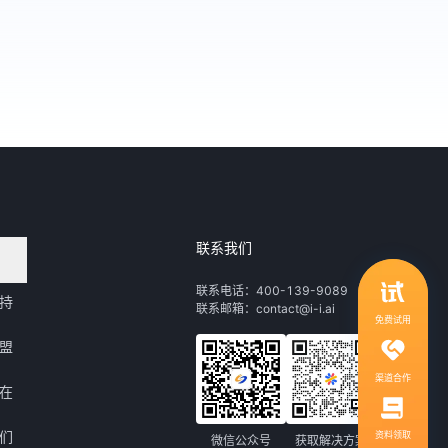
联系我们
领取行业自动化解决方案
联系电话：400-139-9089
持
联系邮箱：contact@i-i.ai
1V1服务，社群答疑
免费试用
盟
渠道合作
在
们
资料领取
微信公众号
获取解决方案