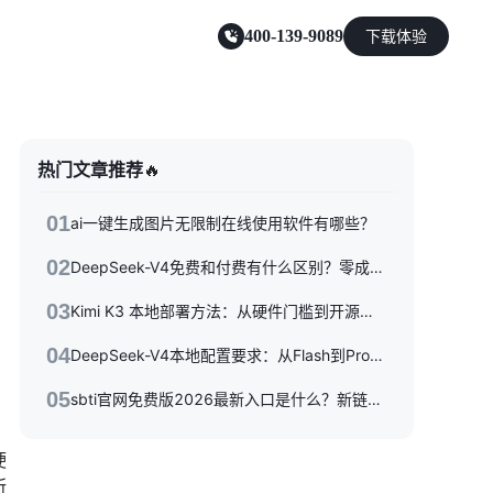
400-139-9089
下载体验
零售电商
热门文章推荐
🔥
能源及制造业
01
ai一键生成图片无限制在线使用软件有哪些？
02
DeepSeek-V4免费和付费有什么区别？零成本体验到API按量付费，三种使用方式一次性讲清楚
03
Kimi K3 本地部署方法：从硬件门槛到开源权重落地的完整指南
。
04
DeepSeek-V4本地配置要求：从Flash到Pro硬件选型指南
05
sbti官网免费版2026最新入口是什么？新链接/备用站与避坑指南全收录
硬
所