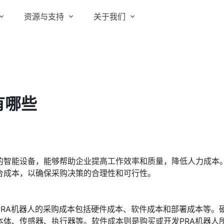
资源与支持
关于我们
实在 RPA 套件
实在学院
关于实在
通信运营商
实在 RPA 设计器
让自动化搭建像点选一样简单
实在社区
媒体报道
实在 RPA 机器人
有哪些
政府及公共服务
帮助中心
行业百科
可靠的机器人终端
智能体市场
视频动态
实在 RPA 控制器
强大的智能中枢
更多行业客户
活动中心
加入我们
实在信创 RPA
程的智能设备，能够帮助企业提高工作效率和质量，降低人力成本
全面支持国产信创生态
合成本，以确保采购决策的合理性和可行性。
合作伙伴
实在取数宝
客户支持
一键提数整合，洞察更高效
PRA机器人的采购成本包括硬件成本、软件成本和部署成本等。
本体、传感器、执行器等。软件成本则是购买或开发PRA机器人