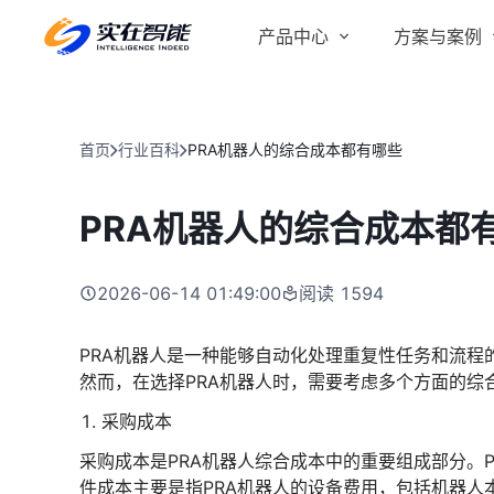
产品中心
方案与案例
实在 AI
金融服务商
客户案例
实在 Agent
首页
行业百科
PRA机器人的综合成本都有哪些
人人都会用的智能体
行业解决方案
Tars 大模型
PRA机器人的综合成本都
跨境电商
自研大模型赋能全系产品
IDP 文档审阅
2026-06-14 01:49:00
阅读
1594
智能文档审阅平台
医药行业
PRA机器人是一种能够自动化处理重复性任务和流
然而，在选择PRA机器人时，需要考虑多个方面的综
采购成本
采购成本是PRA机器人综合成本中的重要组成部分。
件成本主要是指PRA机器人的设备费用，包括机器人