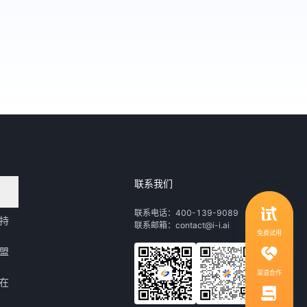
联系我们
领取行业自动化解决方案
联系电话：400-139-9089
持
联系邮箱：contact@i-i.ai
1V1服务，社群答疑
免费试用
盟
渠道合作
在