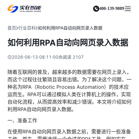
实在 Agent
资源与支持
实在 RPA 套件
客户案例
人人都会用的智能体
400-139-9089
实在学院
实在 RPA 设计器
金融服务商
关于我们
行业解决方案
实在社区
Tars 大模型
让自动化搭建像点选一样简单
帮助中心
自研大模型赋能全系产品
关于实在
通信运营商
智能体市场
首页
行业百科
如何利用RPA自动向网页录入数据
金融
媒体报道
实在 RPA 机器人
活动中心
IDP 文档审阅
资质审核 | 数据查询 | 保险理赔 | 薪金报表
行业百科
合作伙伴
零售电商
可靠的机器人终端
如何利用RPA自动向网页录入数据
智能文档审阅平台
视频动态
客户支持
运营商
加入我们
实在 RPA 控制器
跨境电商
客服坐席 | 自动跟单 | 系统运维 | 智能审核
强大的智能中枢
2026-06-13 08:11:00
阅读
2107
政府及公共服务
零售电商
实在信创 RPA
店铺运营 | 私域运营 | 数据运营 | 仓储管理
全面支持国产信创生态
能源及制造业
随着互联网的普及，越来越多的数据需要在网页上录入，
政府
而这个过程往往繁琐且容易出错。为了解决这个问题，一
实在取数宝
医药行业
统计税务 | 行政审批 | 基层减负 | 优化营商
种名为RPA（Robotic Process Automation）的技术应
一键提数整合，洞察更高效
更多行业客户
运而生。RPA可以通过模拟人类在计算机上的操作，实现
烟草
资质审核 | 合同审核 | 一项一卷 | 智慧人力
自动化流程，从而提高效率和减少错误。本文将介绍如何
利用RPA自动向网页录入数据。
制造业
订单生成 | 库存管控 | 物流监控 | 风险监测
一、准备工作
司法
在使用RPA自动向网页录入数据之前，需要进行一些准备
智能辅办 | 要素提取 | 自动立案 | 流程智动