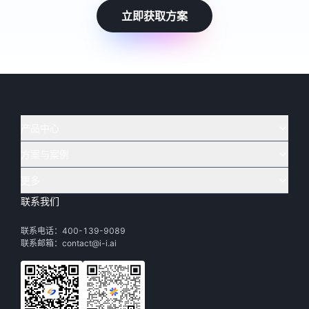
立即获取方案
产品中心
方案与案例
实在 AI
🔥
实在 RPA 套件
实在 Agent
更多
实在 RPA 设计器
金融
烟草
联系我们
下载体验
客户支持
Tars 大模型
实在 RPA 信创版
通讯
司法
联系电话：400-139-9089
实在学院
渠道加盟
IDP 文档审阅
实在 RPA 机器人
电商
教育
联系邮箱：contact@i-i.ai
实在社区
关于实在
实在 RPA 控制器
政府
财务
帮助中心
加入我们
实在取数宝
制造