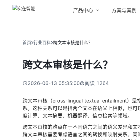
产品中心
方案与案例
实在 AI
金融服务商
客户案例
实在 Agent
首页
行业百科
跨文本审核是什么？
人人都会用的智能体
行业解决方案
Tars 大模型
跨文本审核是什么？
跨境电商
自研大模型赋能全系产品
IDP 文档审阅
2026-06-13 05:35:00
阅读
1264
智能文档审阅平台
医药行业
跨文本审核（cross-lingual textual ent
系。这种关系可以是指两个文本在语义上相似，也可
度计算、文本摘要、机器翻译、信息检索等领域。
跨文本审核的难点在于不同语言之间的语义差异和文
跨文本审核需要考虑语言之间的转换和映射关系。同