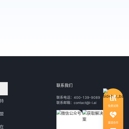
联系我们
领取行业自动化解决方案
联系电话：400-139-9089
持
联系邮箱：contact@i-i.ai
1V1服务，社群答疑
免费试用
盟
渠道合作
在