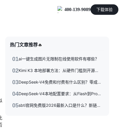
400-139-9089
下载体验
零售电商
热门文章推荐
🔥
能源及制造业
01
ai一键生成图片无限制在线使用软件有哪些？
02
Kimi K3 本地部署方法：从硬件门槛到开源权重落地的完整指南
03
DeepSeek-V4免费和付费有什么区别？零成本体验到API按量付费，三种使用方式一次性讲清楚
04
DeepSeek-V4本地配置要求：从Flash到Pro硬件选型指南
似
05
sbti官网免费版2026最新入口是什么？新链接/备用站与避坑指南全收录
此
否