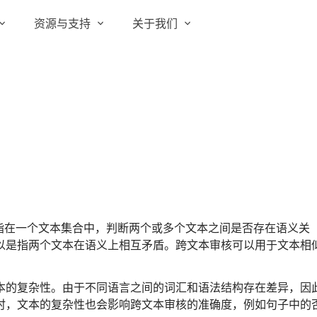
资源与支持
关于我们
实在 RPA 套件
实在学院
关于实在
通信运营商
实在 RPA 设计器
让自动化搭建像点选一样简单
实在社区
媒体报道
实在 RPA 机器人
政府及公共服务
帮助中心
行业百科
可靠的机器人终端
智能体市场
视频动态
实在 RPA 控制器
强大的智能中枢
更多行业客户
活动中心
加入我们
实在信创 RPA
ailment）是指在一个文本集合中，判断两个或多个文本之间是否存在语义关
全面支持国产信创生态
以是指两个文本在语义上相互矛盾。跨文本审核可以用于文本相
合作伙伴
实在取数宝
客户支持
一键提数整合，洞察更高效
本的复杂性。由于不同语言之间的词汇和语法结构存在差异，因
时，文本的复杂性也会影响跨文本审核的准确度，例如句子中的