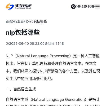
实在 Agent
资源与支持
实在 RPA 套件
客户案例
人人都会用的智能体
400-139-9089
实在学院
实在 RPA 设计器
金融服务商
关于我们
行业解决方案
实在社区
Tars 大模型
让自动化搭建像点选一样简单
帮助中心
自研大模型赋能全系产品
关于实在
通信运营商
智能体市场
首页
行业百科
nlp包括哪些
金融
媒体报道
实在 RPA 机器人
活动中心
IDP 文档审阅
资质审核 | 数据查询 | 保险理赔 | 薪金报表
行业百科
合作伙伴
零售电商
可靠的机器人终端
nlp包括哪些
智能文档审阅平台
视频动态
客户支持
运营商
加入我们
实在 RPA 控制器
跨境电商
客服坐席 | 自动跟单 | 系统运维 | 智能审核
强大的智能中枢
2026-06-10 09:23:00
阅读
1318
政府及公共服务
零售电商
实在信创 RPA
店铺运营 | 私域运营 | 数据运营 | 仓储管理
全面支持国产信创生态
能源及制造业
NLP（Natural Language Processing）是一种人工智能
政府
实在取数宝
医药行业
技术，旨在使计算机理解和处理自然语言文本。在本文
统计税务 | 行政审批 | 基层减负 | 优化营商
一键提数整合，洞察更高效
中，我们将深入探讨NLP所涉及的各个方面，以及其在现
更多行业客户
烟草
资质审核 | 合同审核 | 一项一卷 | 智慧人力
实生活中的应用场景和挑战。
制造业
一、自然语言生成
订单生成 | 库存管控 | 物流监控 | 风险监测
司法
自然语言生成（Natural Language Generation）是指让
智能辅办 | 要素提取 | 自动立案 | 流程智动