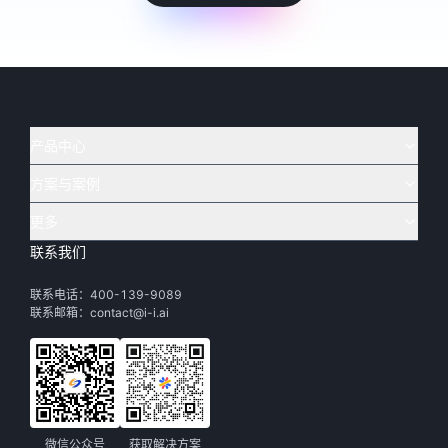
产品中心
方案与案例
实在 AI
🔥
实在 RPA 套件
实在 Agent
更多
实在 RPA 设计器
金融
烟草
联系我们
下载体验
客户支持
Tars 大模型
实在 RPA 信创版
通讯
司法
联系电话：400-139-9089
实在学院
渠道加盟
IDP 文档审阅
实在 RPA 机器人
电商
教育
联系邮箱：contact@i-i.ai
实在社区
关于实在
实在 RPA 控制器
政府
财务
帮助中心
加入我们
实在取数宝
制造
智能体市场
微信公众号
获取解决方案