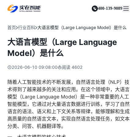
实在 Agent
资源与支持
实在 RPA 套件
客户案例
人人都会用的智能体
400-139-9089
实在学院
实在 RPA 设计器
金融服务商
关于我们
行业解决方案
实在社区
Tars 大模型
让自动化搭建像点选一样简单
帮助中心
自研大模型赋能全系产品
关于实在
通信运营商
智能体市场
首页
行业百科
大语言模型（Large Language Model）是什么
金融
媒体报道
实在 RPA 机器人
活动中心
IDP 文档审阅
资质审核 | 数据查询 | 保险理赔 | 薪金报表
行业百科
合作伙伴
零售电商
可靠的机器人终端
大语言模型（Large Language
智能文档审阅平台
视频动态
客户支持
运营商
加入我们
实在 RPA 控制器
跨境电商
客服坐席 | 自动跟单 | 系统运维 | 智能审核
Model）是什么
强大的智能中枢
政府及公共服务
零售电商
实在信创 RPA
店铺运营 | 私域运营 | 数据运营 | 仓储管理
2026-06-10 09:08:00
阅读
4602
全面支持国产信创生态
能源及制造业
政府
实在取数宝
医药行业
随着人工智能技术的不断发展，自然语言处理（NLP）技
统计税务 | 行政审批 | 基层减负 | 优化营商
一键提数整合，洞察更高效
术得到了越来越多的关注和应用。在这个领域中，大语言
更多行业客户
烟草
模型（Large Language Model）是一种非常重要的人工
资质审核 | 合同审核 | 一项一卷 | 智慧人力
智能模型，它通过对大量语言数据进行训练，学习了自然
制造业
语言的语法、语义和上下文关系等规律，能够理解和生成
订单生成 | 库存管控 | 物流监控 | 风险监测
高质量的自然语言文本，实现自然语言处理任务，如文本
分类、问答、机器翻译等。
司法
智能辅办 | 要素提取 | 自动立案 | 流程智动