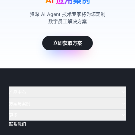
AI 应用案例
资深 AI Agent 技术专家将为您定制
数字员工解决方案
立即获取方案
产品中心
方案与案例
实在 AI
🔥
实在 RPA 套件
实在 Agent
更多
实在 RPA 设计器
金融
烟草
联系我们
下载体验
客户支持
Tars 大模型
实在 RPA 信创版
通讯
司法