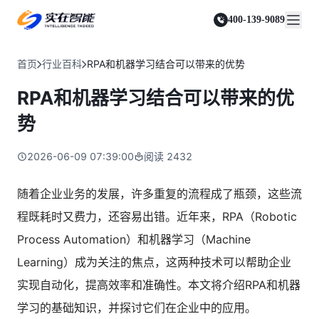
实在 Agent
资源与支持
实在 RPA 套件
客户案例
人人都会用的智能体
400-139-9089
实在学院
实在 RPA 设计器
金融服务商
关于我们
行业解决方案
实在社区
Tars 大模型
让自动化搭建像点选一样简单
帮助中心
自研大模型赋能全系产品
关于实在
通信运营商
智能体市场
首页
行业百科
RPA和机器学习结合可以带来的优势
金融
媒体报道
实在 RPA 机器人
活动中心
IDP 文档审阅
资质审核 | 数据查询 | 保险理赔 | 薪金报表
行业百科
合作伙伴
零售电商
可靠的机器人终端
RPA和机器学习结合可以带来的优
智能文档审阅平台
视频动态
客户支持
运营商
加入我们
实在 RPA 控制器
跨境电商
客服坐席 | 自动跟单 | 系统运维 | 智能审核
势
强大的智能中枢
政府及公共服务
零售电商
实在信创 RPA
店铺运营 | 私域运营 | 数据运营 | 仓储管理
2026-06-09 07:39:00
阅读
2432
全面支持国产信创生态
能源及制造业
政府
实在取数宝
医药行业
随着企业业务的发展，许多重复的流程成了瓶颈，这些流
统计税务 | 行政审批 | 基层减负 | 优化营商
一键提数整合，洞察更高效
更多行业客户
程既耗时又费力，还容易出错。近年来，RPA（Robotic
烟草
资质审核 | 合同审核 | 一项一卷 | 智慧人力
Process Automation）和机器学习（Machine
制造业
Learning）成为关注的焦点，这两种技术可以帮助企业
订单生成 | 库存管控 | 物流监控 | 风险监测
实现自动化，提高效率和准确性。本文将介绍RPA和机器
司法
学习的基础知识，并探讨它们在企业中的应用。
智能辅办 | 要素提取 | 自动立案 | 流程智动