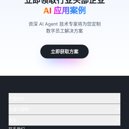
AI 应用案例
资深 AI Agent 技术专家将为您定制
数字员工解决方案
立即获取方案
产品中心
方案与案例
实在 AI
🔥
实在 RPA 套件
实在 Agent
更多
实在 RPA 设计器
金融
烟草
联系我们