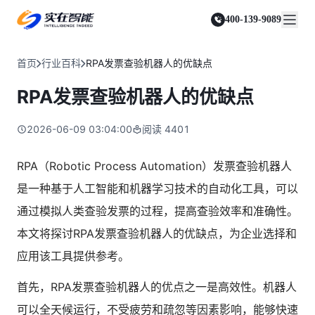
实在 Agent
资源与支持
实在 RPA 套件
客户案例
人人都会用的智能体
400-139-9089
实在学院
实在 RPA 设计器
金融服务商
关于我们
行业解决方案
实在社区
Tars 大模型
让自动化搭建像点选一样简单
帮助中心
自研大模型赋能全系产品
关于实在
通信运营商
智能体市场
首页
行业百科
RPA发票查验机器人的优缺点
金融
媒体报道
实在 RPA 机器人
活动中心
IDP 文档审阅
资质审核 | 数据查询 | 保险理赔 | 薪金报表
行业百科
合作伙伴
零售电商
可靠的机器人终端
RPA发票查验机器人的优缺点
智能文档审阅平台
视频动态
客户支持
运营商
加入我们
实在 RPA 控制器
跨境电商
客服坐席 | 自动跟单 | 系统运维 | 智能审核
强大的智能中枢
2026-06-09 03:04:00
阅读
4401
政府及公共服务
零售电商
实在信创 RPA
店铺运营 | 私域运营 | 数据运营 | 仓储管理
全面支持国产信创生态
能源及制造业
RPA（Robotic Process Automation）发票查验机器人
政府
实在取数宝
医药行业
是一种基于人工智能和机器学习技术的自动化工具，可以
统计税务 | 行政审批 | 基层减负 | 优化营商
一键提数整合，洞察更高效
通过模拟人类查验发票的过程，提高查验效率和准确性。
更多行业客户
烟草
资质审核 | 合同审核 | 一项一卷 | 智慧人力
本文将探讨RPA发票查验机器人的优缺点，为企业选择和
制造业
应用该工具提供参考。
订单生成 | 库存管控 | 物流监控 | 风险监测
首先，RPA发票查验机器人的优点之一是高效性。机器人
司法
智能辅办 | 要素提取 | 自动立案 | 流程智动
可以全天候运行，不受疲劳和疏忽等因素影响，能够快速