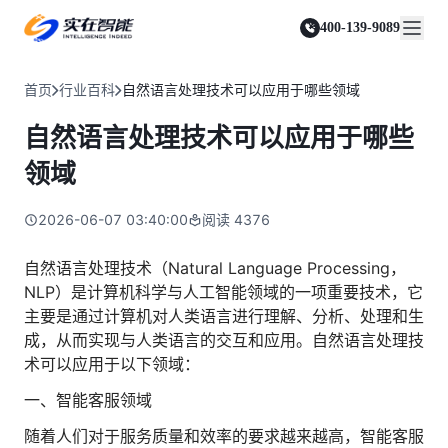
实在 Agent
资源与支持
实在 RPA 套件
客户案例
人人都会用的智能体
400-139-9089
实在学院
实在 RPA 设计器
金融服务商
关于我们
行业解决方案
实在社区
Tars 大模型
让自动化搭建像点选一样简单
帮助中心
自研大模型赋能全系产品
关于实在
通信运营商
智能体市场
首页
行业百科
自然语言处理技术可以应用于哪些领域
金融
媒体报道
实在 RPA 机器人
活动中心
IDP 文档审阅
资质审核 | 数据查询 | 保险理赔 | 薪金报表
行业百科
合作伙伴
零售电商
可靠的机器人终端
自然语言处理技术可以应用于哪些
智能文档审阅平台
视频动态
客户支持
运营商
加入我们
实在 RPA 控制器
跨境电商
客服坐席 | 自动跟单 | 系统运维 | 智能审核
领域
强大的智能中枢
政府及公共服务
零售电商
实在信创 RPA
店铺运营 | 私域运营 | 数据运营 | 仓储管理
2026-06-07 03:40:00
阅读
4376
全面支持国产信创生态
能源及制造业
政府
实在取数宝
医药行业
自然语言处理技术（Natural Language Processing，
统计税务 | 行政审批 | 基层减负 | 优化营商
一键提数整合，洞察更高效
NLP）是计算机科学与人工智能领域的一项重要技术，它
更多行业客户
烟草
主要是通过计算机对人类语言进行理解、分析、处理和生
资质审核 | 合同审核 | 一项一卷 | 智慧人力
成，从而实现与人类语言的交互和应用。自然语言处理技
制造业
术可以应用于以下领域：
订单生成 | 库存管控 | 物流监控 | 风险监测
一、智能客服领域
司法
智能辅办 | 要素提取 | 自动立案 | 流程智动
随着人们对于服务质量和效率的要求越来越高，智能客服