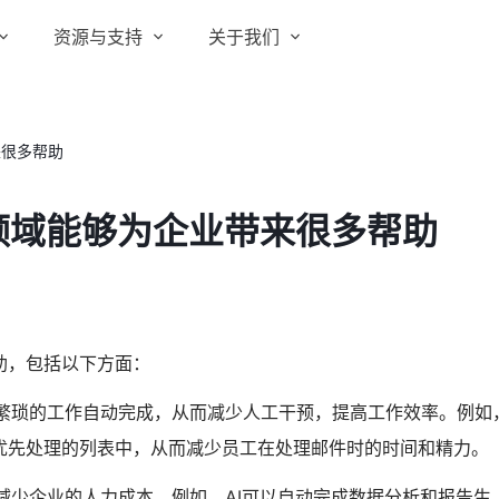
资源与支持
关于我们
实在 RPA 套件
实在学院
关于实在
通信运营商
实在 RPA 设计器
来很多帮助
让自动化搭建像点选一样简单
实在社区
媒体报道
实在 RPA 机器人
领域能够为企业带来很多帮助
政府及公共服务
帮助中心
行业百科
可靠的机器人终端
智能体市场
视频动态
实在 RPA 控制器
强大的智能中枢
更多行业客户
活动中心
加入我们
实在信创 RPA
助，包括以下方面：
全面支持国产信创生态
合作伙伴
、繁琐的工作自动完成，从而减少人工干预，提高工作效率。例如
实在取数宝
客户支持
到优先处理的列表中，从而减少员工在处理邮件时的时间和精力。
一键提数整合，洞察更高效
减少企业的人力成本。例如，AI可以自动完成数据分析和报告生