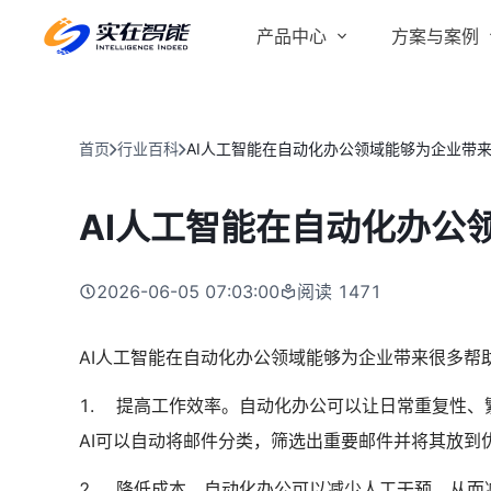
产品中心
方案与案例
实在 AI
金融服务商
客户案例
实在 Agent
首页
行业百科
AI人工智能在自动化办公领域能够为企业带
人人都会用的智能体
行业解决方案
Tars 大模型
AI人工智能在自动化办公
跨境电商
自研大模型赋能全系产品
IDP 文档审阅
2026-06-05 07:03:00
阅读
1471
智能文档审阅平台
医药行业
AI人工智能在自动化办公领域能够为企业带来很多帮
1. 提高工作效率。自动化办公可以让日常重复性
AI可以自动将邮件分类，筛选出重要邮件并将其放
2. 降低成本。自动化办公可以减少人工干预，从而