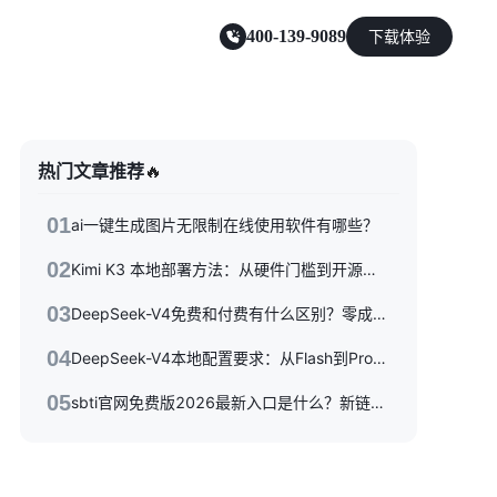
400-139-9089
下载体验
零售电商
热门文章推荐
🔥
能源及制造业
01
ai一键生成图片无限制在线使用软件有哪些？
02
Kimi K3 本地部署方法：从硬件门槛到开源权重落地的完整指南
03
DeepSeek-V4免费和付费有什么区别？零成本体验到API按量付费，三种使用方式一次性讲清楚
04
DeepSeek-V4本地配置要求：从Flash到Pro硬件选型指南
05
sbti官网免费版2026最新入口是什么？新链接/备用站与避坑指南全收录
，