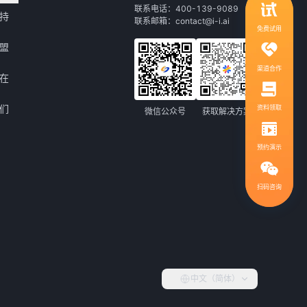
领取行业自动化解决方案
联系电话：400-139-9089
持
联系邮箱：contact@i-i.ai
1V1服务，社群答疑
免费试用
盟
渠道合作
在
们
资料领取
微信公众号
获取解决方案
预约演示
扫码咨询
扫码咨询，免费领取解决方案
400-139-9089
热线电话：
中文（简体）