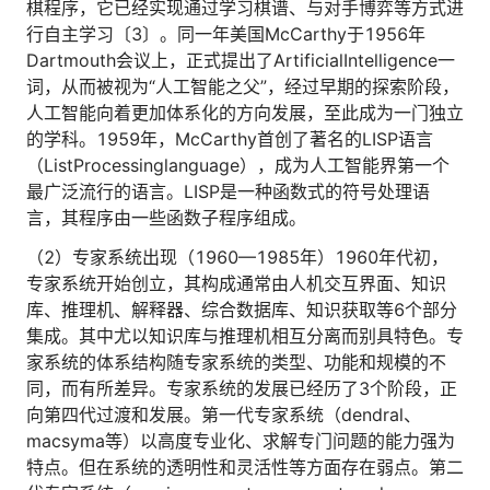
棋程序，它已经实现通过学习棋谱、与对手博弈等方式进
行自主学习〔3〕。同一年美国McCarthy于1956年
Dartmouth会议上，正式提出了ArtificialIntelligence一
词，从而被视为“人工智能之父”，经过早期的探索阶段，
人工智能向着更加体系化的方向发展，至此成为一门独立
的学科。1959年，McCarthy首创了著名的LISP语言
（ListProcessinglanguage），成为人工智能界第一个
最广泛流行的语言。LISP是一种函数式的符号处理语
言，其程序由一些函数子程序组成。
（2）专家系统出现（1960—1985年）1960年代初，
专家系统开始创立，其构成通常由人机交互界面、知识
库、推理机、解释器、综合数据库、知识获取等6个部分
集成。其中尤以知识库与推理机相互分离而别具特色。专
家系统的体系结构随专家系统的类型、功能和规模的不
同，而有所差异。专家系统的发展已经历了3个阶段，正
向第四代过渡和发展。第一代专家系统（dendral、
macsyma等）以高度专业化、求解专门问题的能力强为
特点。但在系统的透明性和灵活性等方面存在弱点。第二