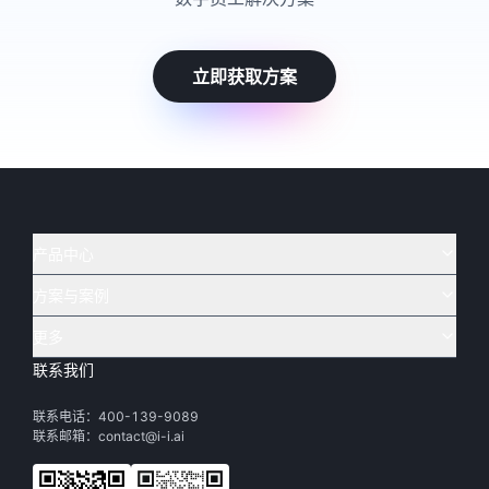
立即获取方案
产品中心
方案与案例
实在 AI
🔥
实在 RPA 套件
实在 Agent
更多
实在 RPA 设计器
金融
烟草
联系我们
下载体验
客户支持
Tars 大模型
实在 RPA 信创版
通讯
司法
联系电话：400-139-9089
实在学院
渠道加盟
IDP 文档审阅
实在 RPA 机器人
电商
教育
联系邮箱：contact@i-i.ai
实在社区
关于实在
实在 RPA 控制器
政府
财务