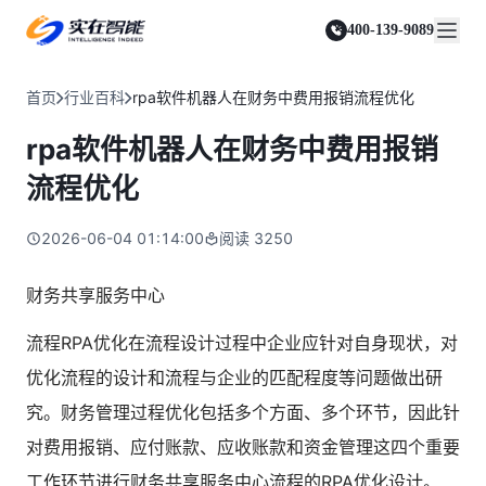
实在 Agent
资源与支持
实在 RPA 套件
客户案例
人人都会用的智能体
400-139-9089
实在学院
实在 RPA 设计器
金融服务商
关于我们
行业解决方案
实在社区
Tars 大模型
让自动化搭建像点选一样简单
帮助中心
自研大模型赋能全系产品
关于实在
通信运营商
智能体市场
首页
行业百科
rpa软件机器人在财务中费用报销流程优化
金融
媒体报道
实在 RPA 机器人
活动中心
IDP 文档审阅
资质审核 | 数据查询 | 保险理赔 | 薪金报表
行业百科
合作伙伴
零售电商
可靠的机器人终端
rpa软件机器人在财务中费用报销
智能文档审阅平台
视频动态
客户支持
运营商
加入我们
实在 RPA 控制器
跨境电商
客服坐席 | 自动跟单 | 系统运维 | 智能审核
流程优化
强大的智能中枢
政府及公共服务
零售电商
实在信创 RPA
店铺运营 | 私域运营 | 数据运营 | 仓储管理
2026-06-04 01:14:00
阅读
3250
全面支持国产信创生态
能源及制造业
政府
实在取数宝
医药行业
财务共享服务中心
统计税务 | 行政审批 | 基层减负 | 优化营商
一键提数整合，洞察更高效
更多行业客户
烟草
流程RPA优化在流程设计过程中企业应针对自身现状，对
资质审核 | 合同审核 | 一项一卷 | 智慧人力
优化流程的设计和流程与企业的匹配程度等问题做出研
制造业
订单生成 | 库存管控 | 物流监控 | 风险监测
究。财务管理过程优化包括多个方面、多个环节，因此针
对费用报销、应付账款、应收账款和资金管理这四个重要
司法
智能辅办 | 要素提取 | 自动立案 | 流程智动
工作环节进行财务共享服务中心流程的RPA优化设计。