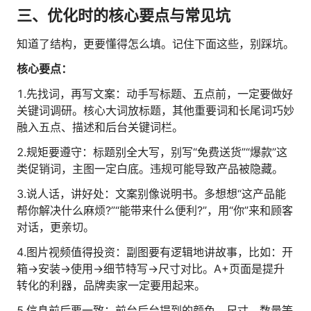
三、优化时的核心要点与常见坑
知道了结构，更要懂得怎么填。记住下面这些，别踩坑。
核心要点：
1.先找词，再写文案：动手写标题、五点前，一定要做好
关键词调研。核心大词放标题，其他重要词和长尾词巧妙
融入五点、描述和后台关键词栏。
2.规矩要遵守：标题别全大写，别写“免费送货”“爆款”这
类促销词，主图一定白底。违规可能导致产品被隐藏。
3.说人话，讲好处：文案别像说明书。多想想“这产品能
帮你解决什么麻烦?”“能带来什么便利?”，用“你”来和顾客
对话，更亲切。
4.图片视频值得投资：副图要有逻辑地讲故事，比如：开
箱→安装→使用→细节特写→尺寸对比。A+页面是提升
转化的利器，品牌卖家一定要用起来。
5.信息前后要一致：前台后台提到的颜色、尺寸、数量等