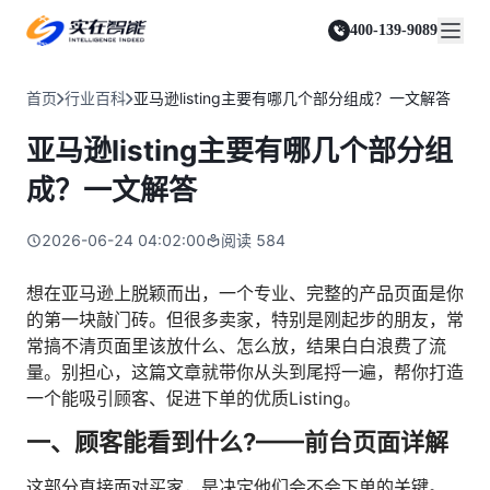
实在 Agent
资源与支持
实在 RPA 套件
客户案例
人人都会用的智能体
400-139-9089
实在学院
实在 RPA 设计器
金融服务商
关于我们
行业解决方案
实在社区
Tars 大模型
让自动化搭建像点选一样简单
帮助中心
自研大模型赋能全系产品
关于实在
通信运营商
智能体市场
首页
行业百科
亚马逊listing主要有哪几个部分组成？一文解答
金融
媒体报道
实在 RPA 机器人
活动中心
IDP 文档审阅
资质审核 | 数据查询 | 保险理赔 | 薪金报表
行业百科
合作伙伴
零售电商
可靠的机器人终端
亚马逊listing主要有哪几个部分组
智能文档审阅平台
视频动态
客户支持
运营商
加入我们
实在 RPA 控制器
跨境电商
客服坐席 | 自动跟单 | 系统运维 | 智能审核
成？一文解答
强大的智能中枢
政府及公共服务
零售电商
实在信创 RPA
店铺运营 | 私域运营 | 数据运营 | 仓储管理
2026-06-24 04:02:00
阅读
584
全面支持国产信创生态
能源及制造业
政府
实在取数宝
医药行业
想在亚马逊上脱颖而出，一个专业、完整的产品页面是你
统计税务 | 行政审批 | 基层减负 | 优化营商
一键提数整合，洞察更高效
的第一块敲门砖。但很多卖家，特别是刚起步的朋友，常
更多行业客户
烟草
常搞不清页面里该放什么、怎么放，结果白白浪费了流
资质审核 | 合同审核 | 一项一卷 | 智慧人力
量。别担心，这篇文章就带你从头到尾捋一遍，帮你打造
制造业
一个能吸引顾客、促进下单的优质Listing。
订单生成 | 库存管控 | 物流监控 | 风险监测
一、顾客能看到什么?——前台页面详解
司法
智能辅办 | 要素提取 | 自动立案 | 流程智动
这部分直接面对买家，是决定他们会不会下单的关键。