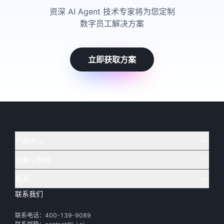
资深 AI Agent 技术专家将为您定制
数字员工解决方案
立即获取方案
产品中心
方案与案例
实在 AI
🔥
实在 RPA 套件
实在 Agent
更多
实在 RPA 设计器
金融
烟草
联系我们
下载体验
客户支持
Tars 大模型
实在 RPA 信创版
通讯
司法
联系电话：400-139-9089
实在学院
渠道加盟
IDP 文档审阅
实在 RPA 机器人