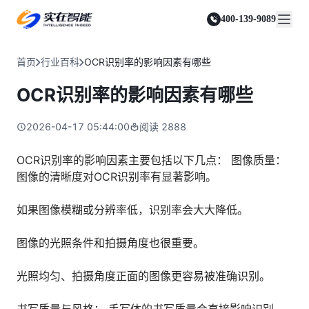
实在 Agent
资源与支持
实在 RPA 套件
客户案例
人人都会用的智能体
400-139-9089
实在学院
实在 RPA 设计器
金融服务商
关于我们
行业解决方案
实在社区
Tars 大模型
让自动化搭建像点选一样简单
帮助中心
自研大模型赋能全系产品
关于实在
通信运营商
智能体市场
首页
行业百科
OCR识别率的影响因素有哪些
金融
媒体报道
实在 RPA 机器人
活动中心
IDP 文档审阅
资质审核 | 数据查询 | 保险理赔 | 薪金报表
行业百科
合作伙伴
零售电商
可靠的机器人终端
OCR识别率的影响因素有哪些
智能文档审阅平台
视频动态
客户支持
运营商
加入我们
实在 RPA 控制器
跨境电商
客服坐席 | 自动跟单 | 系统运维 | 智能审核
强大的智能中枢
2026-04-17 05:44:00
阅读
2888
政府及公共服务
零售电商
实在信创 RPA
店铺运营 | 私域运营 | 数据运营 | 仓储管理
全面支持国产信创生态
能源及制造业
OCR识别率的影响因素主要包括以下几点： 图像质量：
政府
图像的清晰度对OCR识别率有显著影响。
实在取数宝
医药行业
统计税务 | 行政审批 | 基层减负 | 优化营商
一键提数整合，洞察更高效
更多行业客户
如果图像模糊或分辨率低，识别率会大大降低。
烟草
资质审核 | 合同审核 | 一项一卷 | 智慧人力
图像的光照条件和拍摄角度也很重要。
制造业
订单生成 | 库存管控 | 物流监控 | 风险监测
光照均匀、拍摄角度正面的图像更容易被准确识别。
司法
智能辅办 | 要素提取 | 自动立案 | 流程智动