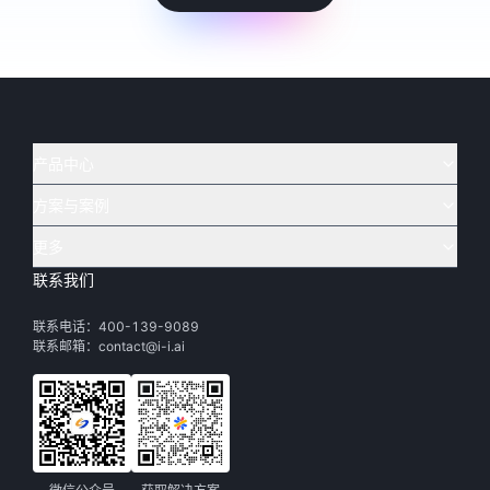
产品中心
方案与案例
实在 AI
🔥
实在 RPA 套件
实在 Agent
更多
实在 RPA 设计器
金融
烟草
联系我们
下载体验
客户支持
Tars 大模型
实在 RPA 信创版
通讯
司法
联系电话：400-139-9089
实在学院
渠道加盟
IDP 文档审阅
实在 RPA 机器人
电商
教育
联系邮箱：contact@i-i.ai
实在社区
关于实在
实在 RPA 控制器
政府
财务
帮助中心
加入我们
实在取数宝
制造
智能体市场