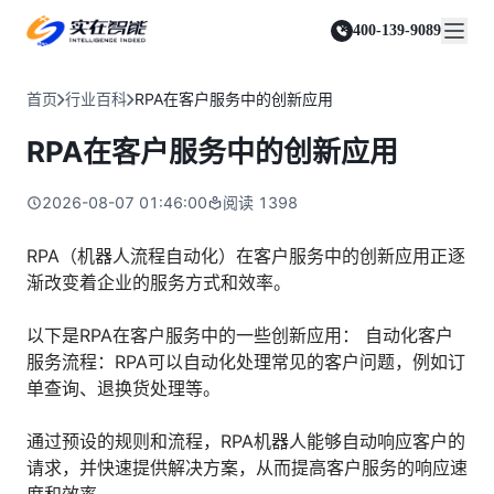
实在 Agent
资源与支持
实在 RPA 套件
客户案例
人人都会用的智能体
400-139-9089
实在学院
实在 RPA 设计器
金融服务商
关于我们
行业解决方案
实在社区
Tars 大模型
让自动化搭建像点选一样简单
帮助中心
自研大模型赋能全系产品
关于实在
通信运营商
智能体市场
首页
行业百科
RPA在客户服务中的创新应用
金融
媒体报道
实在 RPA 机器人
活动中心
IDP 文档审阅
资质审核 | 数据查询 | 保险理赔 | 薪金报表
行业百科
合作伙伴
零售电商
可靠的机器人终端
RPA在客户服务中的创新应用
智能文档审阅平台
视频动态
客户支持
运营商
加入我们
实在 RPA 控制器
跨境电商
客服坐席 | 自动跟单 | 系统运维 | 智能审核
强大的智能中枢
2026-08-07 01:46:00
阅读
1398
政府及公共服务
零售电商
实在信创 RPA
店铺运营 | 私域运营 | 数据运营 | 仓储管理
全面支持国产信创生态
能源及制造业
RPA（机器人流程自动化）在客户服务中的创新应用正逐
政府
渐改变着企业的服务方式和效率。
实在取数宝
医药行业
统计税务 | 行政审批 | 基层减负 | 优化营商
一键提数整合，洞察更高效
更多行业客户
以下是RPA在客户服务中的一些创新应用： 自动化客户
烟草
资质审核 | 合同审核 | 一项一卷 | 智慧人力
服务流程：RPA可以自动化处理常见的客户问题，例如订
单查询、退换货处理等。
制造业
订单生成 | 库存管控 | 物流监控 | 风险监测
通过预设的规则和流程，RPA机器人能够自动响应客户的
司法
请求，并快速提供解决方案，从而提高客户服务的响应速
智能辅办 | 要素提取 | 自动立案 | 流程智动