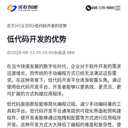
实在 Agent
资源与支持
实在 RPA 套件
客户案例
人人都会用的智能体
400-139-9089
实在学院
实在 RPA 设计器
金融服务商
关于我们
行业解决方案
实在社区
Tars 大模型
让自动化搭建像点选一样简单
帮助中心
自研大模型赋能全系产品
关于实在
通信运营商
智能体市场
首页
行业百科
低代码开发的优势
金融
媒体报道
实在 RPA 机器人
活动中心
IDP 文档审阅
资质审核 | 数据查询 | 保险理赔 | 薪金报表
行业百科
合作伙伴
零售电商
可靠的机器人终端
低代码开发的优势
智能文档审阅平台
视频动态
客户支持
运营商
加入我们
实在 RPA 控制器
跨境电商
客服坐席 | 自动跟单 | 系统运维 | 智能审核
强大的智能中枢
2026-06-23 05:55:00
阅读
866
政府及公共服务
零售电商
实在信创 RPA
店铺运营 | 私域运营 | 数据运营 | 仓储管理
全面支持国产信创生态
能源及制造业
在当今快速发展的数字化时代，企业对于软件开发的需求
政府
迅速增长，而传统的手动编程方式已经无法满足这些需
实在取数宝
医药行业
统计税务 | 行政审批 | 基层减负 | 优化营商
求。在这种背景下，低代码开发平台逐渐崭露头角。通过
一键提数整合，洞察更高效
更多行业客户
使用低代码开发平台，开发者能够以更高效、更灵活、更
烟草
资质审核 | 合同审核 | 一项一卷 | 智慧人力
可扩展的方式构建应用程序。
制造业
低代码是指那些能够简化编程过程、减少手动编码量的工
订单生成 | 库存管控 | 物流监控 | 风险监测
具和平台。低代码开发平台通常提供可视化界面和预构建
组件，使开发者能够通过拖拽和配置等方式进行应用程序
司法
智能辅办 | 要素提取 | 自动立案 | 流程智动
开发。这种开发方式大大降低了编程的难度和复杂性，使