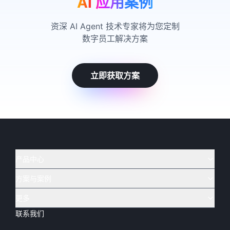
AI 应用案例
资深 AI Agent 技术专家将为您定制
数字员工解决方案
立即获取方案
产品中心
方案与案例
实在 AI
🔥
实在 RPA 套件
实在 Agent
更多
实在 RPA 设计器
金融
烟草
联系我们
下载体验
客户支持
Tars 大模型
实在 RPA 信创版
通讯
司法