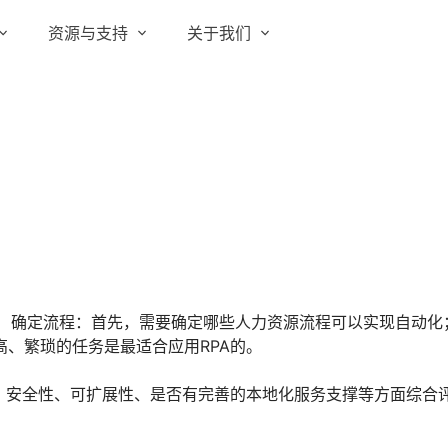
资源与支持
关于我们
实在 RPA 套件
实在学院
关于实在
通信运营商
实在 RPA 设计器
让自动化搭建像点选一样简单
实在社区
媒体报道
实在 RPA 机器人
政府及公共服务
帮助中心
行业百科
可靠的机器人终端
智能体市场
视频动态
实在 RPA 控制器
强大的智能中枢
更多行业客户
活动中心
加入我们
实在信创 RPA
： 确定流程：首先，需要确定哪些人力资源流程可以实现自动化
全面支持国产信创生态
、繁琐的任务是最适合应用RPA的。
合作伙伴
实在取数宝
、安全性、可扩展性、是否有完善的本地化服务支撑等方面综合
客户支持
一键提数整合，洞察更高效