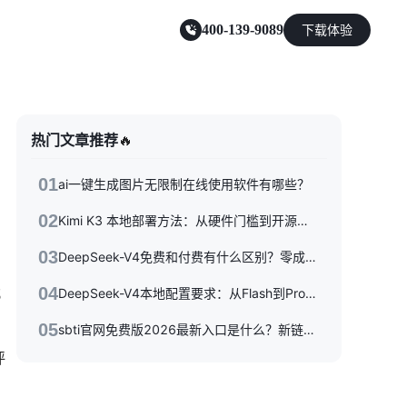
400-139-9089
下载体验
零售电商
热门文章推荐
🔥
能源及制造业
01
ai一键生成图片无限制在线使用软件有哪些？
02
Kimi K3 本地部署方法：从硬件门槛到开源权重落地的完整指南
03
DeepSeek-V4免费和付费有什么区别？零成本体验到API按量付费，三种使用方式一次性讲清楚
；
04
DeepSeek-V4本地配置要求：从Flash到Pro硬件选型指南
05
sbti官网免费版2026最新入口是什么？新链接/备用站与避坑指南全收录
评