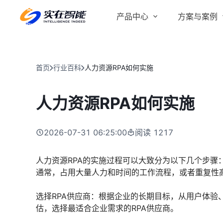
产品中心
方案与案例
实在 AI
金融服务商
客户案例
实在 Agent
首页
行业百科
人力资源RPA如何实施
人人都会用的智能体
行业解决方案
Tars 大模型
人力资源RPA如何实施
跨境电商
自研大模型赋能全系产品
IDP 文档审阅
2026-07-31 06:25:00
阅读
1217
智能文档审阅平台
医药行业
人力资源RPA的实施过程可以大致分为以下几个步骤
通常，占用大量人力和时间的工作流程，或者重复性高
选择RPA供应商：根据企业的长期目标，从用户体验
估，选择最适合企业需求的RPA供应商。