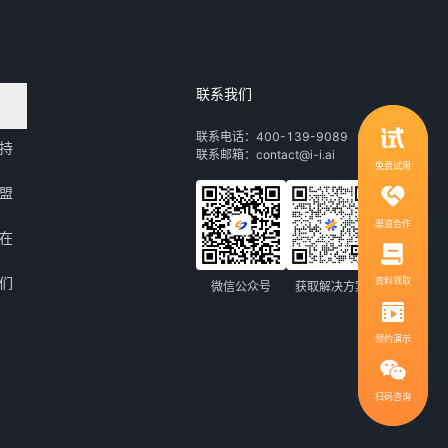
联系我们
领取行业自动化解决方案
联系电话：400-139-9089
持
联系邮箱：contact@i-i.ai
1V1服务，社群答疑
免费试用
盟
渠道合作
在
们
资料领取
微信公众号
获取解决方案
预约演示
扫码咨询
扫码咨询，免费领取解决方案
400-139-9089
热线电话：