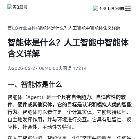
实在 Agent
资源与支持
实在 RPA 套件
客户案例
人人都会用的智能体
400-139-9089
实在学院
实在 RPA 设计器
金融服务商
关于我们
行业解决方案
实在社区
Tars 大模型
让自动化搭建像点选一样简单
帮助中心
自研大模型赋能全系产品
关于实在
通信运营商
智能体市场
首页
行业百科
智能体是什么？人工智能中智能体含义详解
金融
媒体报道
实在 RPA 机器人
活动中心
IDP 文档审阅
资质审核 | 数据查询 | 保险理赔 | 薪金报表
行业百科
合作伙伴
零售电商
可靠的机器人终端
智能体是什么？人工智能中智能体
智能文档审阅平台
视频动态
客户支持
运营商
加入我们
实在 RPA 控制器
跨境电商
客服坐席 | 自动跟单 | 系统运维 | 智能审核
含义详解
强大的智能中枢
政府及公共服务
零售电商
实在信创 RPA
店铺运营 | 私域运营 | 数据运营 | 仓储管理
2026-05-27 08:40:00
阅读
17214
全面支持国产信创生态
能源及制造业
政府
实在取数宝
医药行业
一、智能体是什么
统计税务 | 行政审批 | 基层减负 | 优化营商
一键提数整合，洞察更高效
更多行业客户
烟草
智能体（Agent）是
一个具有自治能力、自适应性的软
资质审核 | 合同审核 | 一项一卷 | 智慧人力
件、硬件或其他实体，它的目标是认识和模拟人类的智能
制造业
行为。
智能体可以看作是一个计算实体，它能够持续地、
订单生成 | 库存管控 | 物流监控 | 风险监测
自主地发挥作用，并与环境进行交互。它具有驻留性、反
应性、社会性、主动性等特征。
司法
智能辅办 | 要素提取 | 自动立案 | 流程智动
在人工智能领域，智能体是一个非常重要的概念，任何独