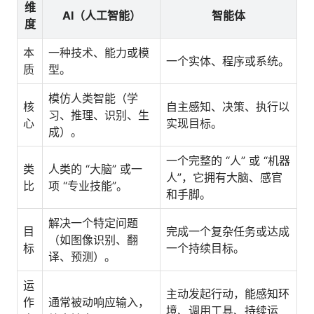
维
AI（人工智能）
智能体
度
本
一种技术、能力或模
一个实体、程序或系统。
质
型。
模仿人类智能（学
核
自主感知、决策、执行以
习、推理、识别、生
心
实现目标。
成）。
一个完整的 “人” 或 “机器
类
人类的 “大脑” 或一
人”，它拥有大脑、感官
比
项 “专业技能”。
和手脚。
解决一个特定问题
目
完成一个复杂任务或达成
（如图像识别、翻
标
一个持续目标。
译、预测）。
运
主动发起行动，能感知环
作
通常被动响应输入，
境、调用工具、持续运