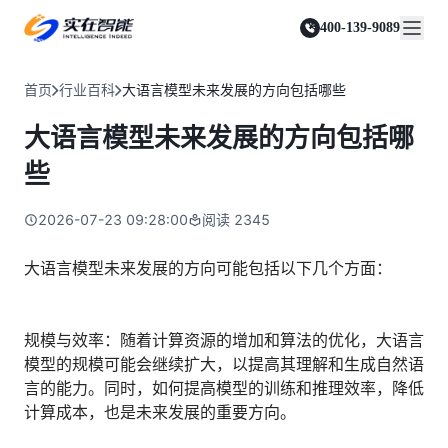
实在 Agent
资源与支持
实在 RPA 套件
客户案例
人人都会用的智能体
400-139-9089
实在学院
实在 RPA 设计器
金融服务商
关于我们
行业解决方案
实在社区
Tars 大模型
让自动化搭建像点选一样简单
帮助中心
自研大模型赋能全系产品
关于实在
通信运营商
智能体市场
首页
行业百科
大语言模型未来发展的方向包括哪些
金融
媒体报道
实在 RPA 机器人
活动中心
IDP 文档审阅
资质审核 | 数据查询 | 保险理赔 | 薪金报表
行业百科
合作伙伴
零售电商
可靠的机器人终端
大语言模型未来发展的方向包括哪
智能文档审阅平台
视频动态
客户支持
运营商
加入我们
实在 RPA 控制器
跨境电商
客服坐席 | 自动跟单 | 系统运维 | 智能审核
些
强大的智能中枢
政府及公共服务
零售电商
实在信创 RPA
店铺运营 | 私域运营 | 数据运营 | 仓储管理
2026-07-23 09:28:00
阅读
2345
全面支持国产信创生态
能源及制造业
政府
实在取数宝
医药行业
大语言模型未来发展的方向可能包括以下几个方面：
统计税务 | 行政审批 | 基层减负 | 优化营商
一键提数整合，洞察更高效
更多行业客户
烟草
资质审核 | 合同审核 | 一项一卷 | 智慧人力
规模与效率：随着计算资源的增加和算法的优化，大语言
制造业
模型的规模可能会继续扩大，以提高其理解和生成自然语
订单生成 | 库存管控 | 物流监控 | 风险监测
言的能力。同时，如何提高模型的训练和推理效率，降低
计算成本，也是未来发展的重要方向。
司法
智能辅办 | 要素提取 | 自动立案 | 流程智动