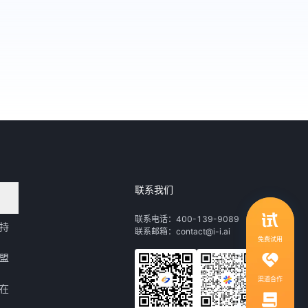
联系我们
领取行业自动化解决方案
联系电话：400-139-9089
持
联系邮箱：contact@i-i.ai
1V1服务，社群答疑
免费试用
盟
渠道合作
在