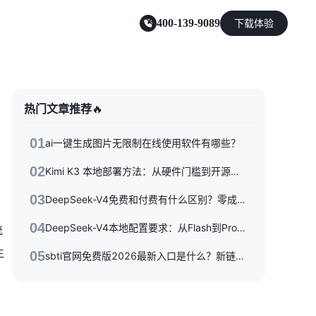
400-139-9089
下载体验
零售电商
热门文章推荐
🔥
能源及制造业
01
ai一键生成图片无限制在线使用软件有哪些？
02
Kimi K3 本地部署方法：从硬件门槛到开源权重落地的完整指南
03
DeepSeek-V4免费和付费有什么区别？零成本体验到API按量付费，三种使用方式一次性讲清楚
04
DeepSeek-V4本地配置要求：从Flash到Pro硬件选型指南
统
生
05
sbti官网免费版2026最新入口是什么？新链接/备用站与避坑指南全收录
，