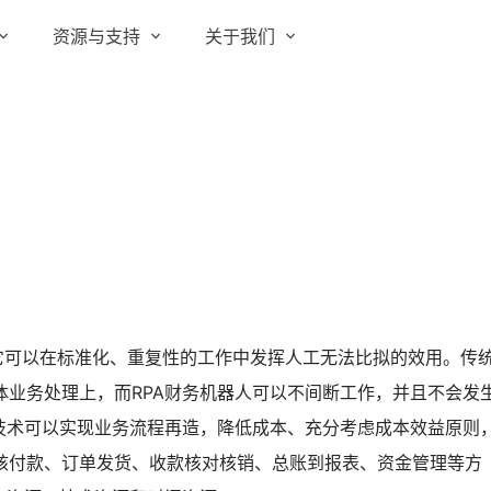
资源与支持
关于我们
实在 RPA 套件
实在学院
关于实在
通信运营商
实在 RPA 设计器
让自动化搭建像点选一样简单
实在社区
媒体报道
实在 RPA 机器人
政府及公共服务
帮助中心
行业百科
可靠的机器人终端
智能体市场
视频动态
实在 RPA 控制器
强大的智能中枢
更多行业客户
活动中心
加入我们
实在信创 RPA
得它可以在标准化、重复性的工作中发挥人工无法比拟的效用。传
全面支持国产信创生态
合作伙伴
业务处理上，而RPA财务机器人可以不间断工作，并且不会发
实在取数宝
技术可以实现业务流程再造，降低成本、充分考虑成本效益原则
客户支持
一键提数整合，洞察更高效
核付款、订单发货、收款核对核销、总账到报表、资金管理等方