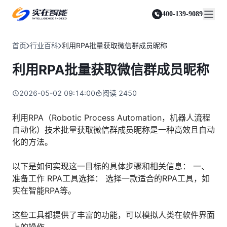
实在 Agent
资源与支持
实在 RPA 套件
客户案例
人人都会用的智能体
400-139-9089
实在学院
实在 RPA 设计器
金融服务商
关于我们
行业解决方案
实在社区
Tars 大模型
让自动化搭建像点选一样简单
帮助中心
自研大模型赋能全系产品
关于实在
通信运营商
智能体市场
首页
行业百科
利用RPA批量获取微信群成员昵称
金融
媒体报道
实在 RPA 机器人
活动中心
IDP 文档审阅
资质审核 | 数据查询 | 保险理赔 | 薪金报表
行业百科
合作伙伴
零售电商
可靠的机器人终端
利用RPA批量获取微信群成员昵称
智能文档审阅平台
视频动态
客户支持
运营商
加入我们
实在 RPA 控制器
跨境电商
客服坐席 | 自动跟单 | 系统运维 | 智能审核
强大的智能中枢
2026-05-02 09:14:00
阅读
2450
政府及公共服务
零售电商
实在信创 RPA
店铺运营 | 私域运营 | 数据运营 | 仓储管理
全面支持国产信创生态
能源及制造业
利用RPA（Robotic Process Automation，机器人流程
政府
自动化）技术批量获取微信群成员昵称是一种高效且自动
实在取数宝
医药行业
统计税务 | 行政审批 | 基层减负 | 优化营商
化的方法。
一键提数整合，洞察更高效
更多行业客户
烟草
资质审核 | 合同审核 | 一项一卷 | 智慧人力
以下是如何实现这一目标的具体步骤和相关信息： 一、
准备工作 RPA工具选择： 选择一款适合的RPA工具，如
制造业
实在智能RPA等。
订单生成 | 库存管控 | 物流监控 | 风险监测
司法
这些工具都提供了丰富的功能，可以模拟人类在软件界面
智能辅办 | 要素提取 | 自动立案 | 流程智动