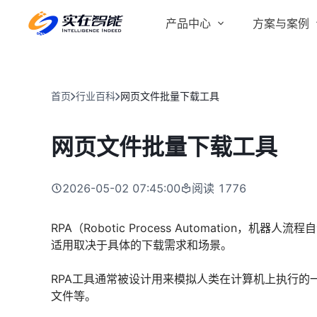
产品中心
方案与案例
实在 AI
金融服务商
客户案例
实在 Agent
首页
行业百科
网页文件批量下载工具
人人都会用的智能体
行业解决方案
Tars 大模型
网页文件批量下载工具
跨境电商
自研大模型赋能全系产品
IDP 文档审阅
2026-05-02 07:45:00
阅读
1776
智能文档审阅平台
医药行业
RPA（Robotic Process Automatio
适用取决于具体的下载需求和场景。
RPA工具通常被设计用来模拟人类在计算机上执行的
文件等。