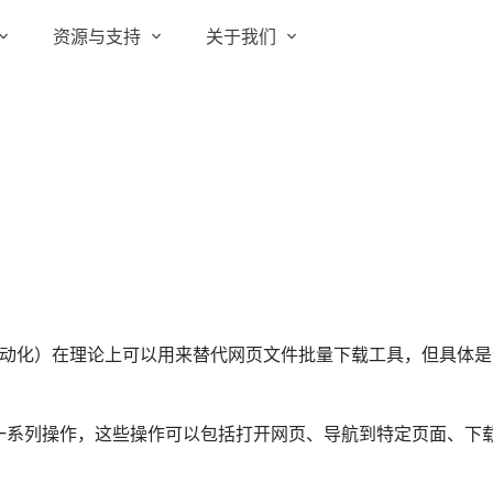
资源与支持
关于我们
实在 RPA 套件
实在学院
关于实在
通信运营商
实在 RPA 设计器
让自动化搭建像点选一样简单
实在社区
媒体报道
实在 RPA 机器人
政府及公共服务
帮助中心
行业百科
可靠的机器人终端
智能体市场
视频动态
实在 RPA 控制器
强大的智能中枢
更多行业客户
活动中心
加入我们
实在信创 RPA
n，机器人流程自动化）在理论上可以用来替代网页文件批量下载工具，但具体
全面支持国产信创生态
合作伙伴
实在取数宝
一系列操作，这些操作可以包括打开网页、导航到特定页面、下
客户支持
一键提数整合，洞察更高效