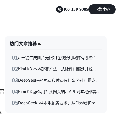
400-139-9089
下载体验
零售电商
热门文章推荐
🔥
能源及制造业
01
ai一键生成图片无限制在线使用软件有哪些？
02
Kimi K3 本地部署方法：从硬件门槛到开源权重落地的完整指南
03
DeepSeek-V4免费和付费有什么区别？零成本体验到API按量付费，三种使用方式一次性讲清楚
是否
04
Kimi K3 怎么用？从网页端、API 到本地部署的完整指南
05
DeepSeek-V4本地配置要求：从Flash到Pro硬件选型指南
载