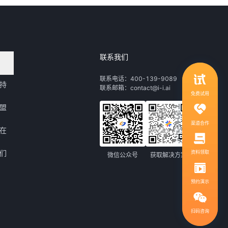
联系我们
领取行业自动化解决方案
联系电话：400-139-9089
持
联系邮箱：contact@i-i.ai
1V1服务，社群答疑
免费试用
盟
渠道合作
在
们
资料领取
微信公众号
获取解决方案
预约演示
扫码咨询
扫码咨询，免费领取解决方案