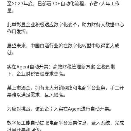
至2023年底，已部署30+自动化流程，节省7人年工作
人才数字化
量。
人才培养 | 智能教具 | 智能实训 | 课程共创
财务
此举彰显企业积极适应数字化变革，助力财务大数据中心
智能票据 | 自动报税 | 自动存单 | 智能审计
作用发挥。
展望未来，中国白酒行业将在数字化转型中取得更大成
就。
实在Agent自动开票：高效财税管理新方案 金税四期
下，企业财税管理要求更高。
某上市酒企，拥有庞大分销网络和电商平台业务，手工开
票难以满足需求，且风险高。
为应对挑战，该酒企引入实在Agent进行自动开票。
数字员工能自动提取电商平台发票信息，录入系统，完成
批量开票和回传。