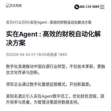
实在 Agent
资源与支持
实在 RPA 套件
客户案例
人人都会用的智能体
400-139-9089
实在学院
实在 RPA 设计器
金融服务商
关于我们
行业解决方案
实在社区
Tars 大模型
让自动化搭建像点选一样简单
帮助中心
自研大模型赋能全系产品
关于实在
通信运营商
智能体市场
首页
行业百科
实在Agent : 高效的财税自动化解决方案
金融
媒体报道
实在 RPA 机器人
活动中心
IDP 文档审阅
资质审核 | 数据查询 | 保险理赔 | 薪金报表
行业百科
合作伙伴
零售电商
可靠的机器人终端
实在Agent : 高效的财税自动化解
智能文档审阅平台
视频动态
客户支持
运营商
加入我们
实在 RPA 控制器
跨境电商
客服坐席 | 自动跟单 | 系统运维 | 智能审核
决方案
强大的智能中枢
政府及公共服务
零售电商
实在信创 RPA
店铺运营 | 私域运营 | 数据运营 | 仓储管理
2026-04-20 01:18:00
阅读
1843
全面支持国产信创生态
能源及制造业
政府
实在取数宝
医药行业
数字化浪潮推动中国白酒行业转型，不仅技术革新，更融
统计税务 | 行政审批 | 基层减负 | 优化营商
一键提数整合，洞察更高效
合文化传承与创新。
更多行业客户
烟草
资质审核 | 合同审核 | 一项一卷 | 智慧人力
领军企业通过数字化重塑运营模式，开创新篇章。
制造业
订单生成 | 库存管控 | 物流监控 | 风险监测
某知名酒企引入实在Agent数字员工，优化财务流程，提
升效率与质量，为管理决策提供数据支持。
司法
智能辅办 | 要素提取 | 自动立案 | 流程智动