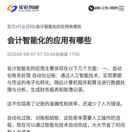
实在 Agent
资源与支持
实在 RPA 套件
客户案例
人人都会用的智能体
400-139-9089
实在学院
实在 RPA 设计器
金融服务商
关于我们
行业解决方案
实在社区
Tars 大模型
让自动化搭建像点选一样简单
帮助中心
自研大模型赋能全系产品
关于实在
通信运营商
智能体市场
首页
行业百科
会计智能化的应用有哪些
金融
媒体报道
实在 RPA 机器人
活动中心
IDP 文档审阅
资质审核 | 数据查询 | 保险理赔 | 薪金报表
行业百科
合作伙伴
零售电商
可靠的机器人终端
会计智能化的应用有哪些
智能文档审阅平台
视频动态
客户支持
运营商
加入我们
实在 RPA 控制器
跨境电商
客服坐席 | 自动跟单 | 系统运维 | 智能审核
强大的智能中枢
2026-08-07 07:33:00
阅读
1705
政府及公共服务
零售电商
实在信创 RPA
店铺运营 | 私域运营 | 数据运营 | 仓储管理
全面支持国产信创生态
能源及制造业
会计智能化的应用主要体现在以下几个方面： 一、自动
政府
化账务处理 自动化记账：通过人工智能技术，实现票据
实在取数宝
医药行业
统计税务 | 行政审批 | 基层减负 | 优化营商
与凭证的电子化转化，随后计算机程序和算法进行数据处
一键提数整合，洞察更高效
更多行业客户
理与分析，生成财务报表和账簿记录。
烟草
资质审核 | 合同审核 | 一项一卷 | 智慧人力
这不仅提高了记账的准确性和效率，还减少了人为错误。
制造业
订单生成 | 库存管控 | 物流监控 | 风险监测
自动化过账、对账和结账：这些原本需要人工操作的流
司法
程，现在可以通过智能化技术自动完成，大大节省了时间
智能辅办 | 要素提取 | 自动立案 | 流程智动