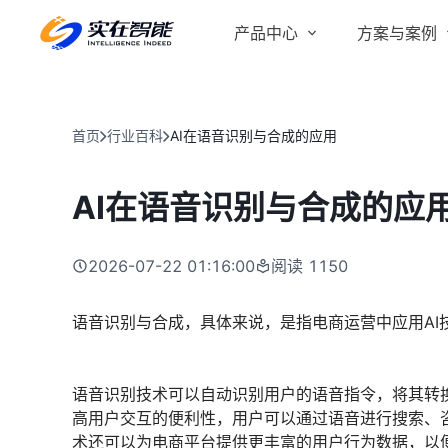
产品中心
方案与案例
实在 AI
金融服务商
客户案例
实在 Agent
首页
行业百科
AI在语音识别与合成的应用
人人都会用的智能体
行业解决方案
Tars 大模型
AI在语音识别与合成的应
跨境电商
自研大模型赋能全系产品
IDP 文档审阅
2026-07-22 01:16:00
阅读
1150
智能文档审阅平台
医药行业
语音识别与合成，具体来说，是指电商运营中应用AI
语音识别技术可以自动识别用户的语音指令，将其转
高用户交互的便利性，用户可以通过语音进行搜索、
术还可以为电商平台提供更丰富的用户行为数据，以