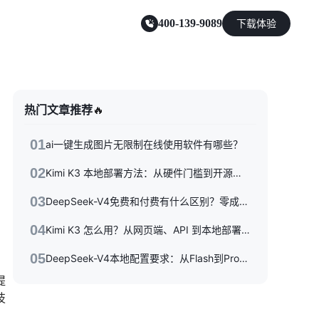
400-139-9089
下载体验
零售电商
热门文章推荐
🔥
能源及制造业
01
ai一键生成图片无限制在线使用软件有哪些？
02
Kimi K3 本地部署方法：从硬件门槛到开源权重落地的完整指南
03
DeepSeek-V4免费和付费有什么区别？零成本体验到API按量付费，三种使用方式一次性讲清楚
04
Kimi K3 怎么用？从网页端、API 到本地部署的完整指南
05
DeepSeek-V4本地配置要求：从Flash到Pro硬件选型指南
提
技