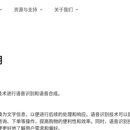
资源与支持
关于我们
实在 RPA 套件
实在学院
关于实在
通信运营商
实在 RPA 设计器
让自动化搭建像点选一样简单
实在社区
媒体报道
实在 RPA 机器人
用
政府及公共服务
帮助中心
行业百科
可靠的机器人终端
智能体市场
视频动态
实在 RPA 控制器
强大的智能中枢
更多行业客户
活动中心
加入我们
实在信创 RPA
技术进行语音识别和语音合成。
全面支持国产信创生态
合作伙伴
实在取数宝
换为文字信息，以便进行后续的处理和响应。语音识别技术可以
客户支持
一键提数整合，洞察更高效
咨询、下单等操作，提高购物的便利性和效率。同时，语音识别
便更好地了解用户需求和偏好。