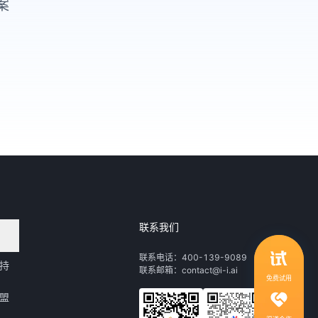
案
联系我们
领取行业自动化解决方案
联系电话：400-139-9089
持
联系邮箱：contact@i-i.ai
1V1服务，社群答疑
免费试用
盟