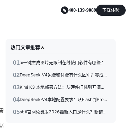
400-139-9089
下载体验
零售电商
热门文章推荐
🔥
能源及制造业
01
ai一键生成图片无限制在线使用软件有哪些？
02
DeepSeek-V4免费和付费有什么区别？零成本体验到API按量付费，三种使用方式一次性讲清楚
03
Kimi K3 本地部署方法：从硬件门槛到开源权重落地的完整指南
04
DeepSeek-V4本地配置要求：从Flash到Pro硬件选型指南
需
05
sbti官网免费版2026最新入口是什么？新链接/备用站与避坑指南全收录
据