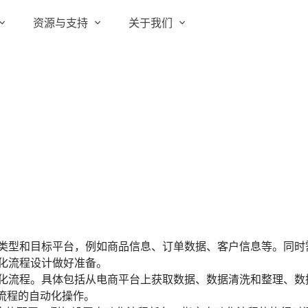
资源与支持
关于我们
实在 RPA 套件
实在学院
关于实在
通信运营商
实在 RPA 设计器
让自动化搭建像点选一样简单
实在社区
媒体报道
实在 RPA 机器人
政府及公共服务
帮助中心
行业百科
可靠的机器人终端
智能体市场
视频动态
实在 RPA 控制器
强大的智能中枢
更多行业客户
活动中心
加入我们
实在信创 RPA
全面支持国产信创生态
合作伙伴
类型和目标平台，例如商品信息、订单数据、客户信息等。同时
实在取数宝
化流程设计做好准备。
客户支持
一键提数整合，洞察更高效
化流程。具体包括从电商平台上获取数据、数据清洗和整理、数
流程的自动化操作。