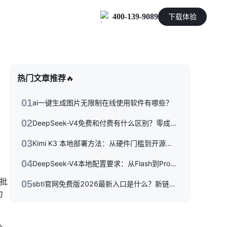
400-139-9089
下载体验
零售电商
热门文章推荐
🔥
能源及制造业
01
ai一键生成图片无限制在线使用软件有哪些？
02
DeepSeek-V4免费和付费有什么区别？零成本体验到API按量付费，三种使用方式一次性讲清楚
03
Kimi K3 本地部署方法：从硬件门槛到开源权重落地的完整指南
04
DeepSeek-V4本地配置要求：从Flash到Pro硬件选型指南
的批
05
sbti官网免费版2026最新入口是什么？新链接/备用站与避坑指南全收录
力
人