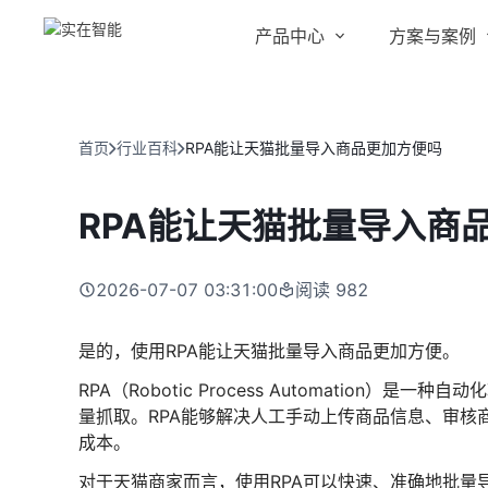
产品中心
方案与案例
实在 AI
金融服务商
客户案例
实在 Agent
首页
行业百科
RPA能让天猫批量导入商品更加方便吗
人人都会用的智能体
行业解决方案
Tars 大模型
RPA能让天猫批量导入商
跨境电商
自研大模型赋能全系产品
IDP 文档审阅
2026-07-07 03:31:00
阅读
982
智能文档审阅平台
医药行业
是的，使用RPA能让天猫批量导入商品更加方便。
RPA（Robotic Process Automatio
量抓取。RPA能够解决人工手动上传商品信息、审核
成本。
对于天猫商家而言，使用RPA可以快速、准确地批量