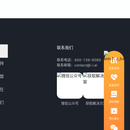
联系我们
领取行业自动化解决方案
联系电话：400-139-9089
持
联系邮箱：contact@i-i.ai
1V1服务，社群答疑
免费试用
盟
渠道合作
在
们
资料领取
微信公众号
获取解决方案
预约演示