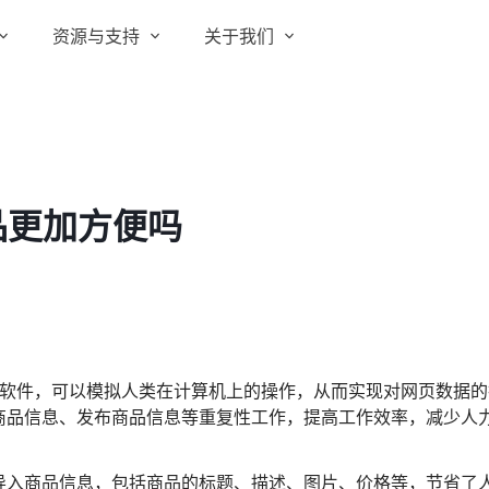
资源与支持
关于我们
实在 RPA 套件
实在学院
关于实在
通信运营商
实在 RPA 设计器
让自动化搭建像点选一样简单
实在社区
媒体报道
实在 RPA 机器人
品更加方便吗
政府及公共服务
帮助中心
行业百科
可靠的机器人终端
智能体市场
视频动态
实在 RPA 控制器
强大的智能中枢
更多行业客户
活动中心
加入我们
实在信创 RPA
全面支持国产信创生态
合作伙伴
n）是一种自动化软件，可以模拟人类在计算机上的操作，从而实现对网页数据
实在取数宝
商品信息、发布商品信息等重复性工作，提高工作效率，减少人
客户支持
一键提数整合，洞察更高效
导入商品信息，包括商品的标题、描述、图片、价格等，节省了