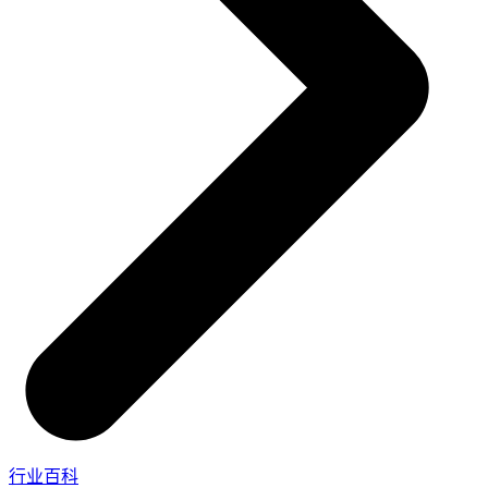
实在信创 RPA
更多行业客户
零售电商
全面支持国产信创生态
店铺运营 | 私域运营 | 数据运营 | 仓储管理
实在取数宝
一键提数整合，洞察更高效
政府
统计税务 | 行政审批 | 基层减负 | 优化营商
烟草
资质审核 | 合同审核 | 一项一卷 | 智慧人力
制造业
订单生成 | 库存管控 | 物流监控 | 风险监测
行业百科