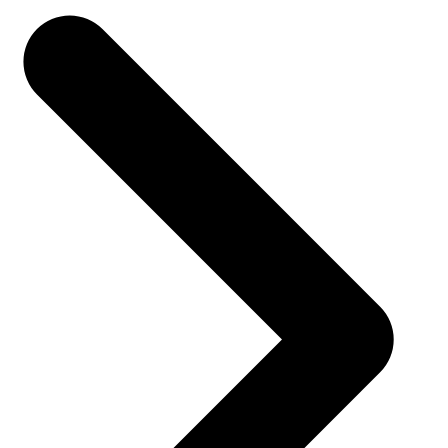
司法
智能辅办 | 要素提取 | 自动立案 | 流程智动
人才数字化
人才培养 | 智能教具 | 智能实训 | 课程共创
财务
智能票据 | 自动报税 | 自动存单 | 智能审计