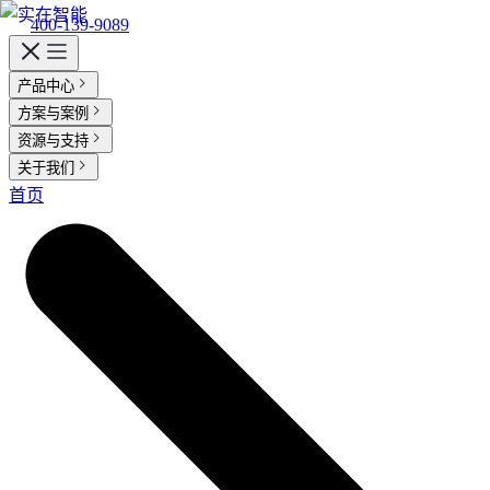
400-139-9089
产品中心
实在 AI
方案与案例
客户案例
资源与支持
实在 RPA 套件
实在学院
实在社区
帮助中心
智能体市场
活动中心
合作伙伴
客户
行业解决方案
关于我们
实在 Agent
金融服务商
支持
关于实在
首页
媒体报道
行业百科
视频动态
加入我们
实在 RPA 设计器
人人都会用的智能体
通信运营商
金融
让自动化搭建像点选一样简单
Tars 大模型
零售电商
资质审核 | 数据查询 | 保险理赔 | 薪金报表
实在 RPA 机器人
自研大模型赋能全系产品
跨境电商
可靠的机器人终端
政府及公共服务
IDP 文档审阅
运营商
实在 RPA 控制器
能源及制造业
智能文档审阅平台
客服坐席 | 自动跟单 | 系统运维 | 智能审核
强大的智能中枢
医药行业