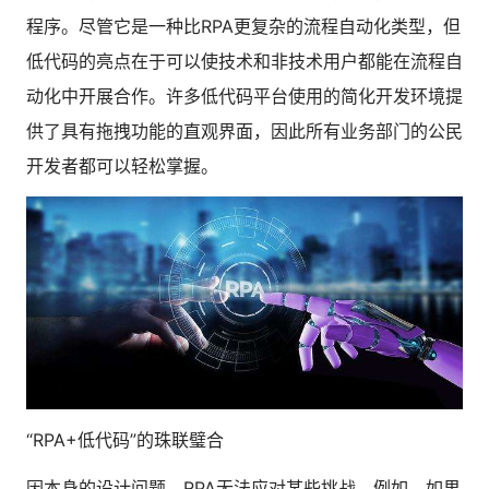
人才数字化
程序。尽管它是一种比RPA更复杂的流程自动化类型，但
人才培养 | 智能教具 | 智能实训 | 课程共创
低代码的亮点在于可以使技术和非技术用户都能在流程自
财务
动化中开展合作。许多低代码平台使用的简化开发环境提
智能票据 | 自动报税 | 自动存单 | 智能审计
供了具有拖拽功能的直观界面，因此所有业务部门的公民
开发者都可以轻松掌握。
“RPA+低代码”的珠联璧合
因本身的设计问题，RPA无法应对某些挑战。例如，如果