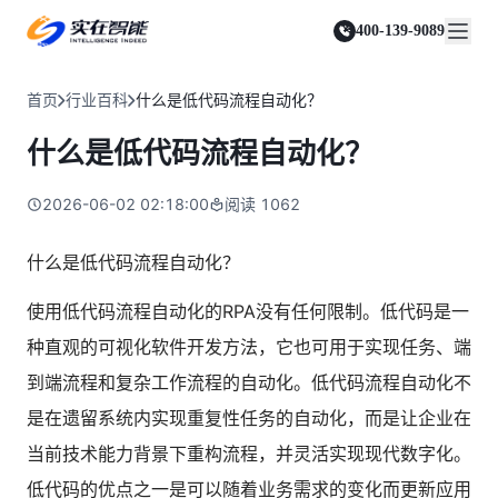
实在 Agent
资源与支持
实在 RPA 套件
客户案例
人人都会用的智能体
400-139-9089
实在学院
实在 RPA 设计器
金融服务商
关于我们
行业解决方案
实在社区
Tars 大模型
让自动化搭建像点选一样简单
帮助中心
自研大模型赋能全系产品
关于实在
通信运营商
智能体市场
首页
行业百科
什么是低代码流程自动化？
金融
媒体报道
实在 RPA 机器人
活动中心
IDP 文档审阅
资质审核 | 数据查询 | 保险理赔 | 薪金报表
行业百科
合作伙伴
零售电商
可靠的机器人终端
什么是低代码流程自动化？
智能文档审阅平台
视频动态
客户支持
运营商
加入我们
实在 RPA 控制器
跨境电商
客服坐席 | 自动跟单 | 系统运维 | 智能审核
强大的智能中枢
2026-06-02 02:18:00
阅读
1062
政府及公共服务
零售电商
实在信创 RPA
店铺运营 | 私域运营 | 数据运营 | 仓储管理
全面支持国产信创生态
能源及制造业
什么是低代码流程自动化？
政府
实在取数宝
医药行业
统计税务 | 行政审批 | 基层减负 | 优化营商
使用低代码流程自动化的RPA没有任何限制。低代码是一
一键提数整合，洞察更高效
更多行业客户
烟草
种直观的可视化软件开发方法，它也可用于实现任务、端
资质审核 | 合同审核 | 一项一卷 | 智慧人力
到端流程和复杂工作流程的自动化。低代码流程自动化不
制造业
是在遗留系统内实现重复性任务的自动化，而是让企业在
订单生成 | 库存管控 | 物流监控 | 风险监测
当前技术能力背景下重构流程，并灵活实现现代数字化。
司法
智能辅办 | 要素提取 | 自动立案 | 流程智动
低代码的优点之一是可以随着业务需求的变化而更新应用