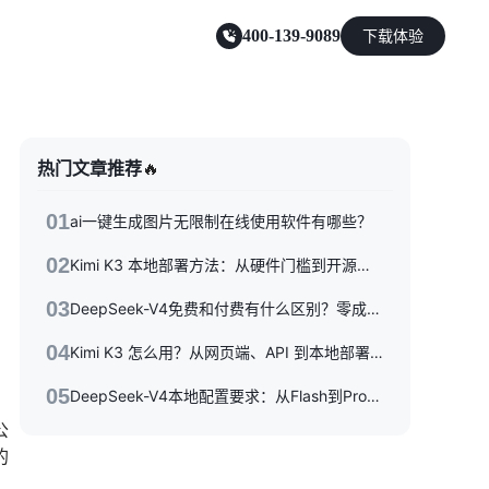
400-139-9089
下载体验
零售电商
热门文章推荐
🔥
能源及制造业
01
ai一键生成图片无限制在线使用软件有哪些？
02
Kimi K3 本地部署方法：从硬件门槛到开源权重落地的完整指南
03
DeepSeek-V4免费和付费有什么区别？零成本体验到API按量付费，三种使用方式一次性讲清楚
04
Kimi K3 怎么用？从网页端、API 到本地部署的完整指南
05
DeepSeek-V4本地配置要求：从Flash到Pro硬件选型指南
公
的