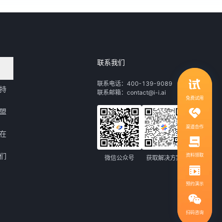
联系我们
领取行业自动化解决方案
联系电话：400-139-9089
持
联系邮箱：contact@i-i.ai
1V1服务，社群答疑
免费试用
盟
渠道合作
在
们
资料领取
微信公众号
获取解决方案
预约演示
扫码咨询
扫码咨询，免费领取解决方案