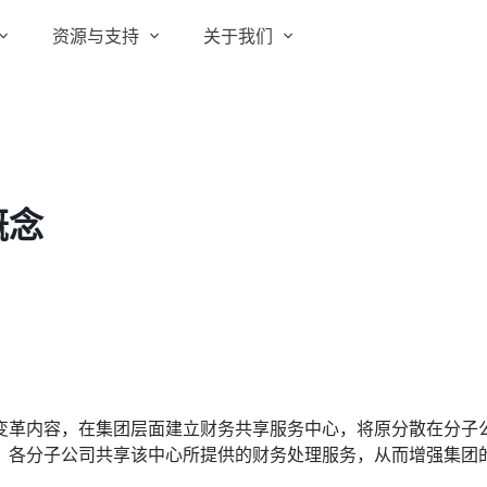
资源与支持
关于我们
实在 RPA 套件
实在学院
关于实在
通信运营商
实在 RPA 设计器
让自动化搭建像点选一样简单
实在社区
媒体报道
实在 RPA 机器人
概念
政府及公共服务
帮助中心
行业百科
可靠的机器人终端
智能体市场
视频动态
实在 RPA 控制器
强大的智能中枢
更多行业客户
活动中心
加入我们
实在信创 RPA
全面支持国产信创生态
合作伙伴
实在取数宝
变革内容，在集团层面建立财务共享服务中心，将原分散在分子
客户支持
一键提数整合，洞察更高效
，各分子公司共享该中心所提供的财务处理服务，从而增强集团