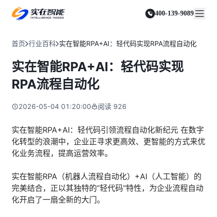
实在 Agent
资源与支持
实在 RPA 套件
客户案例
人人都会用的智能体
400-139-9089
实在学院
实在 RPA 设计器
金融服务商
关于我们
行业解决方案
实在社区
Tars 大模型
让自动化搭建像点选一样简单
帮助中心
自研大模型赋能全系产品
关于实在
通信运营商
智能体市场
首页
行业百科
实在智能RPA+AI：轻代码实现RPA流程自动化
金融
媒体报道
实在 RPA 机器人
活动中心
IDP 文档审阅
资质审核 | 数据查询 | 保险理赔 | 薪金报表
行业百科
合作伙伴
零售电商
可靠的机器人终端
实在智能RPA+AI：轻代码实现
智能文档审阅平台
视频动态
客户支持
运营商
加入我们
实在 RPA 控制器
跨境电商
客服坐席 | 自动跟单 | 系统运维 | 智能审核
RPA流程自动化
强大的智能中枢
政府及公共服务
零售电商
实在信创 RPA
店铺运营 | 私域运营 | 数据运营 | 仓储管理
2026-05-04 01:20:00
阅读
926
全面支持国产信创生态
能源及制造业
政府
实在取数宝
医药行业
实在智能RPA+AI：轻代码引领流程自动化新纪元 在数字
统计税务 | 行政审批 | 基层减负 | 优化营商
一键提数整合，洞察更高效
化转型的浪潮中，企业正寻求更高效、更智能的方式来优
更多行业客户
烟草
化业务流程，提高运营效率。
资质审核 | 合同审核 | 一项一卷 | 智慧人力
制造业
实在智能RPA（机器人流程自动化）+AI（人工智能）的
订单生成 | 库存管控 | 物流监控 | 风险监测
完美结合，正以其独特的“轻代码”特性，为企业流程自动
化开启了一扇全新的大门。
司法
智能辅办 | 要素提取 | 自动立案 | 流程智动