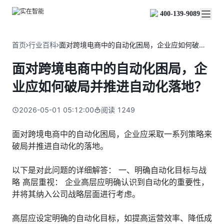
实在 Agent
资源与支持
实在 RPA 套件
客户案例
人人都会用的智能体
400-139-9089
实在学院
实在 RPA 设计器
金融服务商
关于我们
行业解决方案
实在社区
Tars 大模型
让自动化搭建像点选一样简单
帮助中心
自研大模型赋能全系产品
关于实在
通信运营商
智能体市场
首页
行业百科
面对跨境电商中的自动化困局，企业应如何破局并推进自动化落地？
金融
媒体报道
实在 RPA 机器人
活动中心
IDP 文档审阅
资质审核 | 数据查询 | 保险理赔 | 薪金报表
行业百科
合作伙伴
零售电商
可靠的机器人终端
面对跨境电商中的自动化困局，企
智能文档审阅平台
视频动态
客户支持
运营商
加入我们
实在 RPA 控制器
跨境电商
客服坐席 | 自动跟单 | 系统运维 | 智能审核
业应如何破局并推进自动化落地？
强大的智能中枢
政府及公共服务
零售电商
实在信创 RPA
店铺运营 | 私域运营 | 数据运营 | 仓储管理
2026-05-01 05:12:00
阅读
1249
全面支持国产信创生态
能源及制造业
政府
实在取数宝
医药行业
面对跨境电商中的自动化困局，企业应采取一系列策略来
统计税务 | 行政审批 | 基层减负 | 优化营商
一键提数整合，洞察更高效
破局并推进自动化的落地。
更多行业客户
烟草
资质审核 | 合同审核 | 一项一卷 | 智慧人力
以下是对此问题的详细解答： 一、明确自动化目标与战
制造业
略 高层重视： 企业高层应明确认识到自动化的重要性，
订单生成 | 库存管控 | 物流监控 | 风险监测
并将其纳入公司战略层面进行考虑。
司法
智能辅办 | 要素提取 | 自动立案 | 流程智动
高层应设定明确的自动化目标，如提高运营效率、降低成